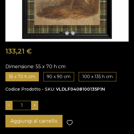
133,21
€
Dimensione:
55 x 70 h cm
55 x 70 h cm
90 x 90 cm
100 x 135 h cm
Codice Prodotto - SKU
VLDLF0408100135P1N
−
+
Aggiungi al carrello