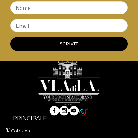
veritabilă. Încadrate de rame negre, elegante și
Nome
robuste, aceste tablouri sunt elementul de
decor
vintage
ideal pentru a adăuga personalitate și
Email
istorie pereților tăi.
ISCRIVITI
PRINCIPALE
Collezioni