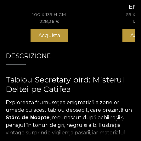
EN
100 X 135 H CM
55 X 
228,36
€
133
Acquista
Acq
DESCRIZIONE
Tablou Secretary bird: Misterul
Deltei pe Catifea
Explorează frumusețea enigmatică a zonelor
umede cu acest tablou deosebit, care prezintă un
Stârc de Noapte
, recunoscut după ochii roșii și
penajul în tonuri de gri, negru și alb. Ilustrația
vintage surprinde vigilența păsării, iar materialul
suport, o
catifea fină
, adaugă o profunzime