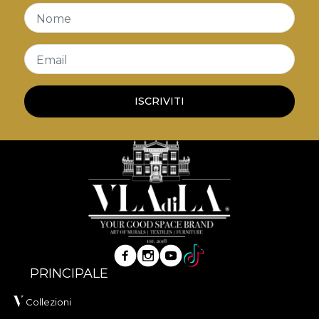
veritabilă. Încadrate de rame negre, elegante și
Nome
robuste, aceste tablouri sunt elementul de
decor
vintage
ideal pentru a adăuga personalitate și
Email
istorie pereților tăi.
ISCRIVITI
PRINCIPALE
Collezioni