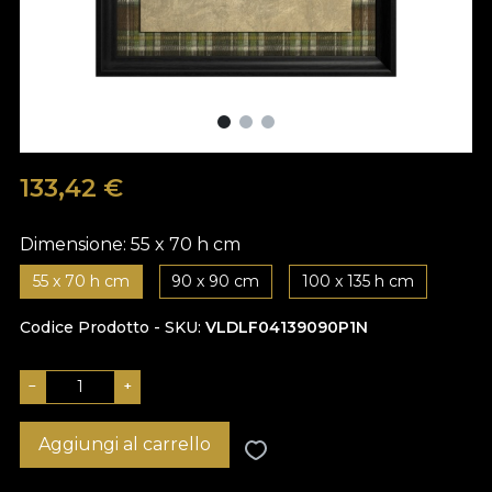
133,42
€
Dimensione:
55 x 70 h cm
55 x 70 h cm
90 x 90 cm
100 x 135 h cm
Codice Prodotto - SKU
VLDLF04139090P1N
−
+
Aggiungi al carrello