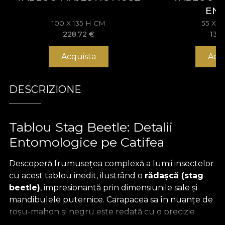
EN
100 X 135 H CM
55 X 
228,72
€
133
Acquista
Acq
DESCRIZIONE
Tablou Stag Beetle: Detalii
Entomologice pe Catifea
Descoperă frumusețea complexă a lumii insectelor
cu acest tablou inedit, ilustrând o
rădașcă (stag
beetle)
, impresionantă prin dimensiunile sale și
mandibulele puternice. Carapacea sa în nuanțe de
roșu-mahon și negru este redată cu o precizie
științifică. Imprimarea imaginii pe
catifea
oferă o