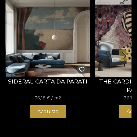
SIDERAL CARTA DA PARATI
THE CARDIN
PA
36,18
€
/ m2
36,18
Acquista
Acq