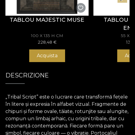
TABLOU MAJESTIC MUSE
TABLOU 
EN
100 X 135 H CM
55 X 
228,48
€
133
Acquista
Acq
DESCRIZIONE
„Tribal Script” este o lucrare care transformă fețele
în litere și expresia în alfabet vizual. Fragmente de
chipuri și forme ovale, tăiate, rotunjite sau alungite,
compun un limbaj arhaic, cu origini tribale, dar cu
rezonanță contemporană. Fiecare formă pare un
simbol, fiecare culoare — o vibrație. Portocaliul