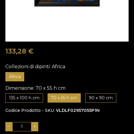
133,28
€
Collezioni di dipinti:
Africa
Africa
Dimensione:
70 x 55 h cm
135 x 100 h cm
70 x 55 h cm
90 x 90 cm
Codice Prodotto - SKU
VLDLF02957055P1N
−
+