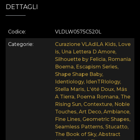
DETTAGLI
Asemenea tuturor tapetelor noastre, modelul de
tapet Ashen Plains este produs pe o baza din Vlies.
Aceasta este un material netesut, extrem de
Codice
VLDLW0575C520L
rezistent si de durabil. Iti punem la dispozitie trei
texturi diferite, astfel incat tu sa iti poti alege
Categorie
Curazione VLAdiLA Kids, Love
senzatia pe care o aduci acasa. Tapetul Canvas are
is, Una Lettera D Amore,
o textura care creeaza iluzia unui tablou
Silhouette by Felicia, Romania
supradimensionat.
Boema, Escapism Series,
Shape Shape Baby,
Identiology, IdenTRIology,
Stella Maris, L'été Doux, Más
A Tierra, Poema Romana, The
Rising Sun, Contexture, Noble
Touches, Art Deco, Ambiance,
Fine Lines, Geometric Shapes,
Seamless Patterns, Stucatto,
The Book of Sky, Abstract