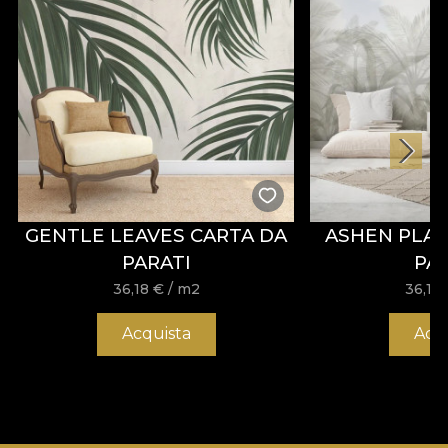
GENTLE LEAVES CARTA DA
ASHEN PLAI
PARATI
PA
36,18
€
/ m2
36,18
Acquista
Acq