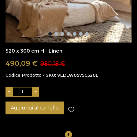
520 x 300 cm H - Linen
490,09
€
980,18
€
Codice Prodotto - SKU
VLDLW0575C520L
−
+
Aggiungi al carrello