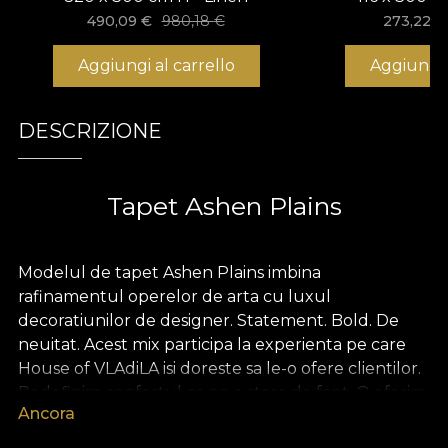
490,09
€
980,18
€
273,22
€
Aggiungi al carrello
Aggiungi 
DESCRIZIONE
Tapet Ashen Plains
Modelul de tapet Ashen Plains imbina
rafinamentul operelor de arta cu luxul
decoratiunilor de designer. Statement. Bold. De
neuitat. Acest mix participa la experienta pe care
House of VLAdiLA isi doreste sa le-o ofere clientilor.
Redefinim confortul ca pe o stare de fapt. O oferim
Ancora
sub forma unor tapete unice, desenate de mana
de designeri dedicati.