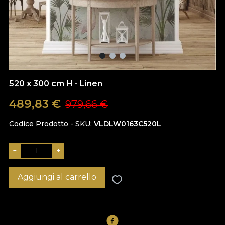
520 x 300 cm H - Linen
489,83
€
979,66
€
Codice Prodotto - SKU
VLDLW0163C520L
−
+
Aggiungi al carrello