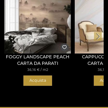
FOGGY LANDSCAPE PEACH
CAPPUCCI
CARTA DA PARATI
CARTA D
36,16
€
/ m2
36,16
Acquista
Acq