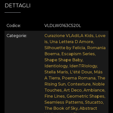
DETTAGLI
Asemenea tuturor tapetelor noastre, modelul de
tapet Bright sensation este produs pe o baza din
Vlies. Aceasta este un material netesut, extrem de
Codice
VLDLW0163C520L
rezistent si de durabil. Iti punem la dispozitie trei
texturi diferite, astfel incat tu sa iti poti alege
Categorie
Curazione VLAdiLA Kids, Love
senzatia pe care o aduci acasa.
is, Una Lettera D Amore,
Silhouette by Felicia, Romania
Boema, Escapism Series,
Shape Shape Baby,
Identiology, IdenTRIology,
Stella Maris, L'été Doux, Más
A Tierra, Poema Romana, The
Rising Sun, Contexture, Noble
Touches, Art Deco, Ambiance,
Fine Lines, Geometric Shapes,
Seamless Patterns, Stucatto,
The Book of Sky, Abstract