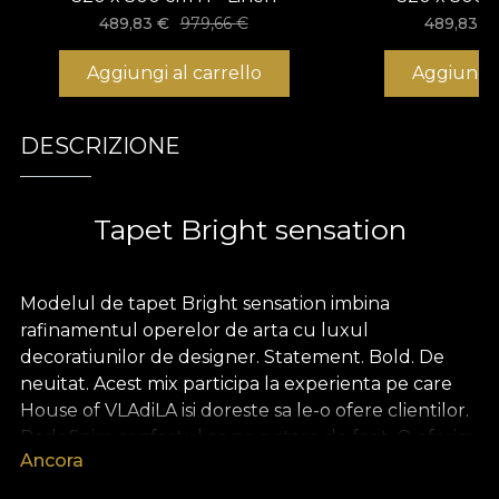
489,83
€
979,66
€
489,83
€
Aggiungi al carrello
Aggiungi 
DESCRIZIONE
Tapet Bright sensation
Modelul de tapet Bright sensation imbina
rafinamentul operelor de arta cu luxul
decoratiunilor de designer. Statement. Bold. De
neuitat. Acest mix participa la experienta pe care
House of VLAdiLA isi doreste sa le-o ofere clientilor.
Redefinim confortul ca pe o stare de fapt. O oferim
Ancora
sub forma unor tapete unice, desenate de mana
de designeri dedicati.