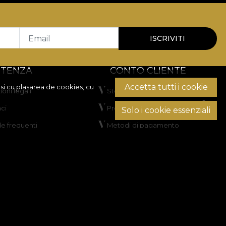
Email
ISCRIVITI
STENZA
CONTO CLIENTE
Accetta tutti i cookie
si cu plasarea de cookies, cu
oni legali
Storico ordini
ci
Prodotti preferiti
Solo i cookie essenziali
 frequenti
Metodi di pagamento
Spedizione e resi
one delle controversie