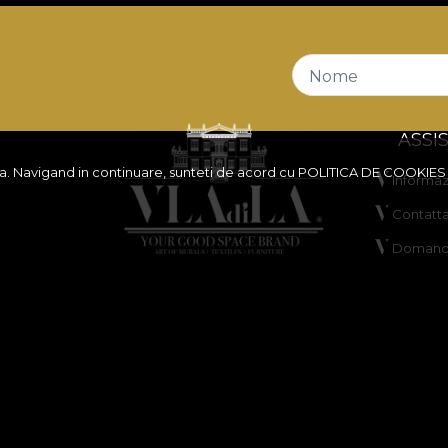
Nome
ASSI
ita. Navigand in continuare, sunteti de acord cu
POLITICA DE COOKIES
Informazi
Contatta
Domande
a sconti
ANPC
Risoluzi