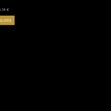
6,18
€
quista