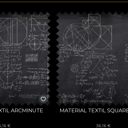
XTIL ARCMINUTE
MATERIAL TEXTIL SQUAR
6,16
€
36,16
€