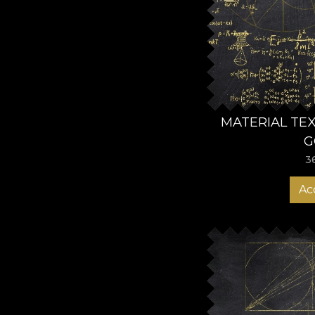
MATERIAL TEXT
G
3
Ac