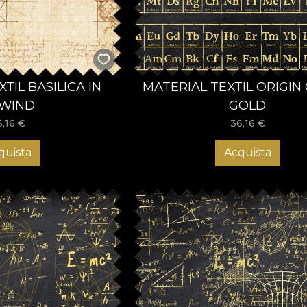
TIL BASILICA IN
MATERIAL TEXTIL ORIGIN 
WIND
GOLD
6,16
€
36,16
€
quista
Acquista