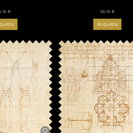
6,16
€
36,16
€
quista
Acquista