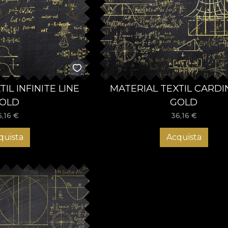
IL INFINITE LINE
MATERIAL TEXTIL CARDI
OLD
GOLD
6,16
€
36,16
€
quista
Acquista