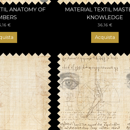
XTIL ANATOMY OF
MATERIAL TEXTIL MAST
MBERS
KNOWLEDGE
6,16
€
36,16
€
quista
Acquista