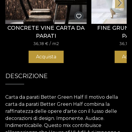
CONCRETE VINE CARTA DA
FINE GRUN
PARATI
PA
36,18
€
/ m2
36,18
Acquista
Acq
DESCRIZIONE
Carta da parati Better Green Half Il motivo della
carta da parati Better Green Half combina la
raffinatezza delle opere d'arte con il lusso delle
decorazioni di design. Imponente. Audace.
Indimenticabile. Questo mix contribuisce