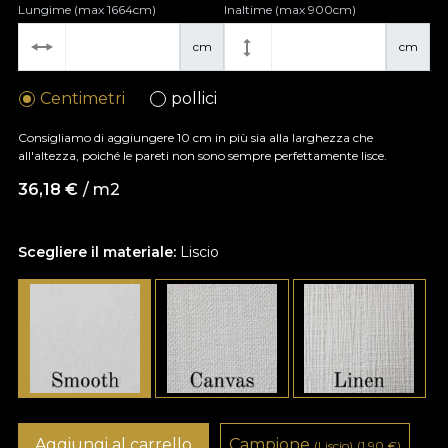
Lungime (max 1664cm)
Inaltime (max 900cm)
cm
cm
Centimetri
pollici
Consigliamo di aggiungere 10 cm in più sia alla larghezza che
all'altezza, poiché le pareti non sono sempre perfettamente lisce.
36,18
€
/ m2
Scegliere il materiale:
Liscio
Aggiungi al carrello
Campione
(Liscio)
(1,90
€
)