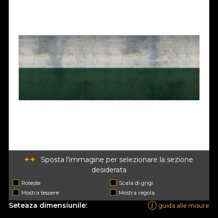
Sposta l'immagine per selezionare la sezione
desiderata
Rotește
Scala di grigi
Mostra tessere
Mostra regola
Seteaza dimensiunile:
guida alle misure