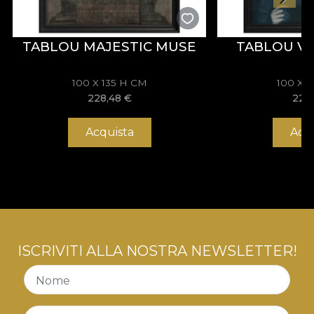
realisticamente poste sulla tela.
TABLOU MAJESTIC MUSE
TABLOU V
100 X 135 H CM
100 X 
228,48
€
228
Acquista
Acq
ISCRIVITI ALLA NOSTRA NEWSLETTER!
Nome