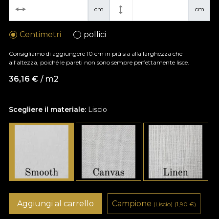
cm
cm
Centimetri
pollici
Consigliamo di aggiungere 10 cm in più sia alla larghezza che
all'altezza, poiché le pareti non sono sempre perfettamente lisce.
36,16
€
/ m2
Scegliere il materiale:
Liscio
Aggiungi al carrello
Campione
(Liscio)
(1,90
€
)