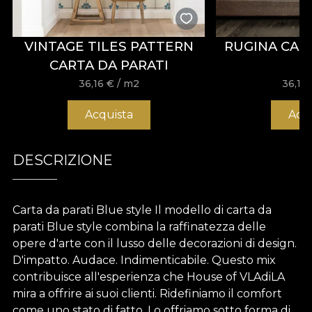
VINTAGE TILES PATTERN
RUGINA CAR
CARTA DA PARATI
36,16
€
/ m2
36,16
Acquista
Acq
DESCRIZIONE
Carta da parati Blue style Il modello di carta da
parati Blue style combina la raffinatezza delle
opere d'arte con il lusso delle decorazioni di design.
D'impatto. Audace. Indimenticabile. Questo mix
contribuisce all'esperienza che House of VLAdiLA
mira a offrire ai suoi clienti. Ridefiniamo il comfort
come uno stato di fatto. Lo offriamo sotto forma di