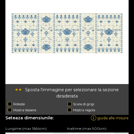
Sposta l'immagine per selezionare la sezione
desiderata
Rotește
Scala di grigi
Mostra tessere
Mostra regola
Seteaza dimensiunile:
guida alle misure
Lungime (max 1664cm)
Inaltime (max 900cm)