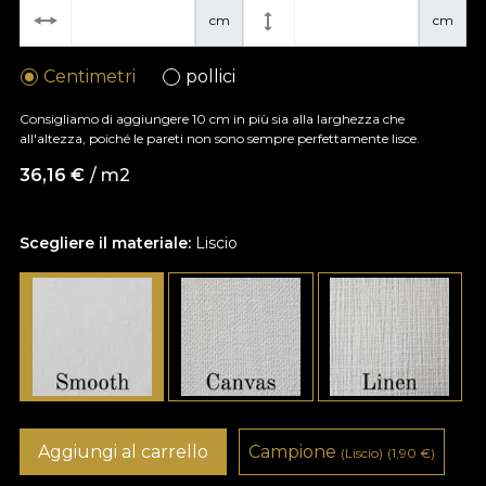
cm
cm
Centimetri
pollici
Consigliamo di aggiungere 10 cm in più sia alla larghezza che
all'altezza, poiché le pareti non sono sempre perfettamente lisce.
36,16
€
/ m2
Scegliere il materiale:
Liscio
Aggiungi al carrello
Campione
(Liscio)
(1,90
€
)