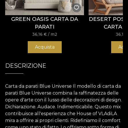
GREEN OASIS CARTA DA
DESERT POS
PARATI
CARTA D
36,16
€
/ m2
36,16
Acquista
Acq
DESCRIZIONE
Carta da parati Blue Universe Il modello di carta da
parati Blue Universe combina la raffinatezza delle
opere d'arte con il lusso delle decorazioni di design.
Dichiarazione. Audace. Indimenticabile. Questo mix
contribuisce all'esperienza che House of VLAdiLA
mira a offrire ai propri clienti. Ridefiniamo il comfort
come uno stato di fatto. Lo offriamo sotto forma di