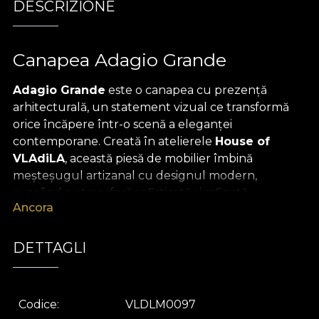
DESCRIZIONE
Canapea Adagio Grande
Adagio Grande
este o canapea cu prezență
arhitecturală, un statement vizual ce transformă
orice încăpere într-o scenă a eleganței
contemporane. Creată în atelierele
House of
VLAdiLA
, această piesă de mobilier îmbină
meșteșugul artizanal cu designul modern,
evocând o atmosferă sofisticată și rafinată.
Ancora
Forma sa curbată, organică, este inspirată de
armonia mișcării naturale și de liniile fluide ale artei
DETTAGLI
clasice. Tapițeria bogată, cu imprimeu floral
VLAdiLA, aduce în interior ecoul grădinilor
picturale, reinterpretate într-o cheie
Codice
VLDLM0097
contemporană. Spătarul elegant, în catifea