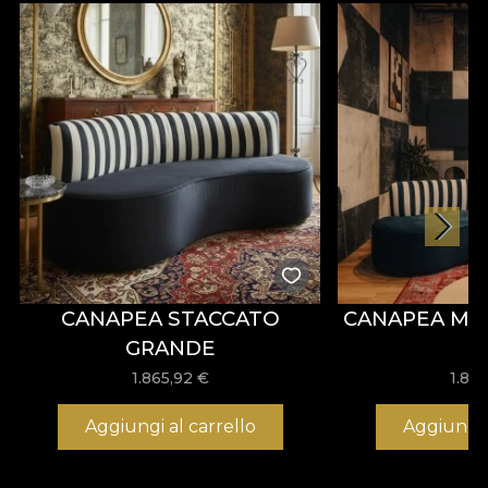
CANAPEA STACCATO
CANAPEA MA
GRANDE
1.865,92
€
1.86
Aggiungi al carrello
Aggiungi 