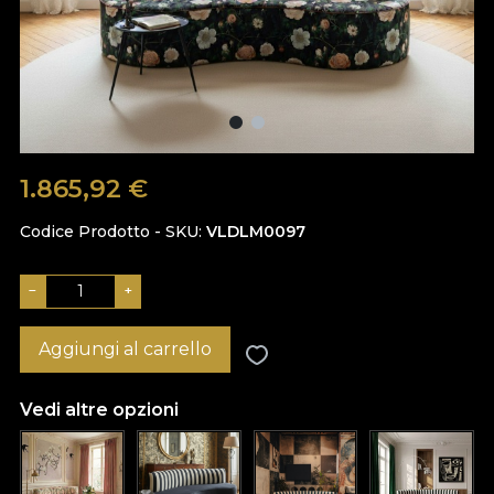
1.865,92
€
Codice Prodotto - SKU
VLDLM0097
−
+
Aggiungi al carrello
Vedi altre opzioni