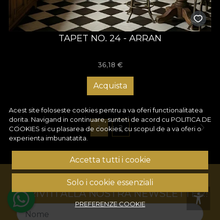
TAPET NO. 24 - ARRAN
36,18
€
Acquista
Acest site foloseste cookies pentru a va oferi functionalitatea
dorita. Navigand in continuare, sunteti de acord cu
POLITICA DE
1
2
COOKIES
si cu plasarea de cookies, cu scopul de a va oferi o
experienta imbunatatita.
Accetta tutti i cookie
Solo i cookie essenziali
ISCRIVITI ALLA NOSTRA NEWSLETTER!
PREFERENZE COOKIE
Nome