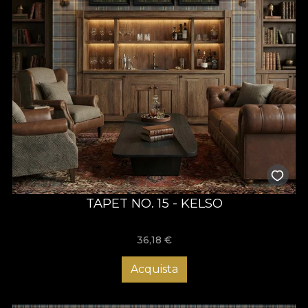
TAPET NO. 15 - KELSO
36,18
€
Acquista