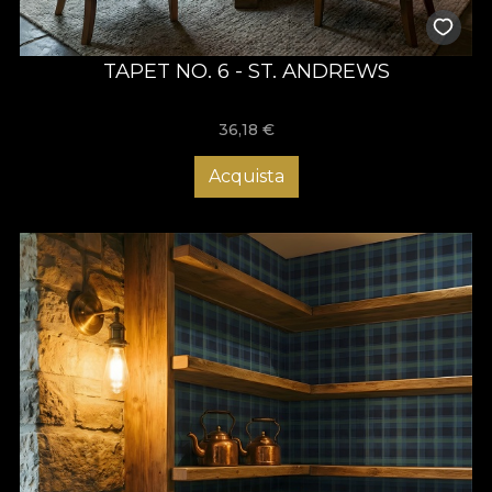
TAPET NO. 6 - ST. ANDREWS
36,18
€
Acquista