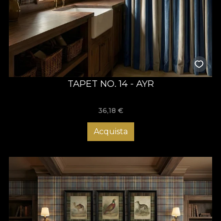
TAPET NO. 14 - AYR
36,18
€
Acquista