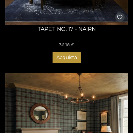
TAPET NO. 17 - NAIRN
36,18
€
Acquista