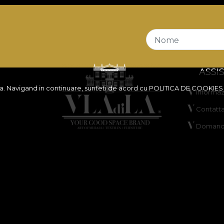
Nome
ASSI
ita. Navigand in continuare, sunteti de acord cu
POLITICA DE COOKIES
Informazi
Contatta
Domande
a sconti
ANPC
Risoluzi