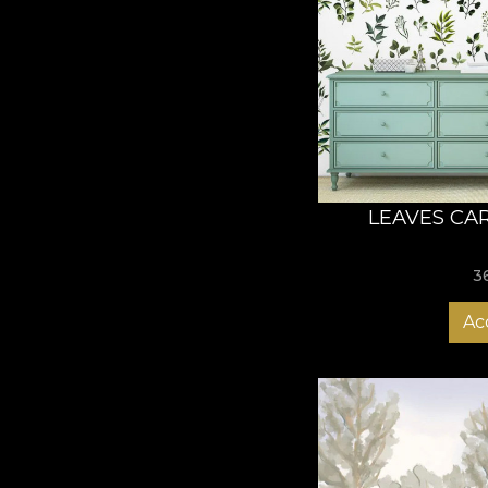
LEAVES CA
3
Ac