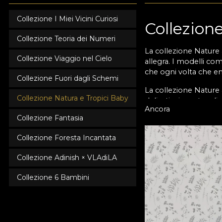
Collezione I Miei Vicini Curiosi
Collezion
Collezione Teoria dei Numeri
La collezione Nature 
Collezione Viaggio nel Cielo
allegra. I modelli co
che ogni volta che en
Collezione Fuori dagli Schemi
La collezione Nature 
Collezione Natura e Tropici Baby
delicati e incantevoli,
Ancora
sia per la stanza dei 
Collezione Fantasia
La carta da parati cr
Collezione Foresta Incantata
diventare realtà. La 
felicemente. Saranno c
Collezione Adinish × VLAdiLA
Il nostro amore e ris
Collezione 6 Bambini
parati che hanno una 