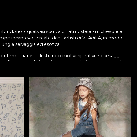
e infondono a qualsiasi stanza un'atmosfera amichevole e
mpe incantevoli create dagli artisti di VLAdiLA, in modo
iungla selvaggia ed esotica.
 contemporaneo, illustrando motivi ripetitivi e paesaggi
gio. Questo conferisce ai parati versatilità, rendendoli adatti
 che ti invia in regni fantastici dove ogni desiderio può
ondo allegro su cui i tuoi bambini possono crescere
no loro la bellezza del quotidiano.
ologici e biodegradabili. Ecco perché produciamo carte da
lezza e rende i prodotti facili da installare.