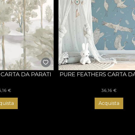
CARTA DA PARATI
PURE FEATHERS CARTA DA
6,16
€
36,16
€
quista
Acquista