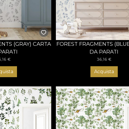
NTS (GRAY) CARTA
FOREST FRAGMENTS (BLUE
PARATI
DA PARATI
6,16
€
36,16
€
quista
Acquista