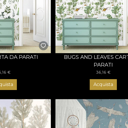
RTA DA PARATI
BUGS AND LEAVES CAR
PARATI
6,16
€
36,16
€
quista
Acquista