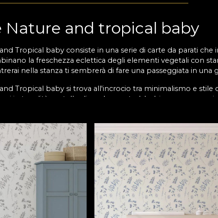
e Nature and tropical baby
and Tropical baby consiste in una serie di carte da parati ch
mbinano la freschezza eclettica degli elementi vegetali con sta
trerai nella stanza ti sembrerà di fare una passeggiata in una g
and Tropical baby si trova all'incrocio tra minimalismo e stile
 resi in tonalità pastello di verde menta, blu, bianco, rosa e gri
ragazzi che per quella delle ragazze.
ea un mondo di gioco e immaginazione, una sinfonia trasparente
collezione Nature and Tropical Baby di VLAdiLA diventa uno sf
ircondati da graziose illustrazioni della natura che ricorderan
petto per la natura traspare dall'uso di materiali naturali, ec
base in Vlies: un materiale non tessuto che offre estrema durevo