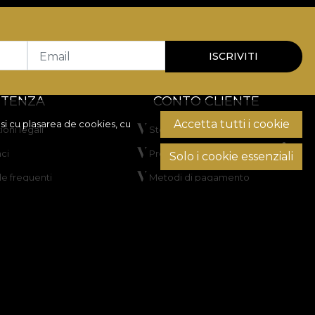
Email
ISCRIVITI
STENZA
CONTO CLIENTE
Accetta tutti i cookie
si cu plasarea de cookies, cu
oni legali
Storico ordini
ci
Prodotti preferiti
Solo i cookie essenziali
 frequenti
Metodi di pagamento
Spedizione e resi
one delle controversie