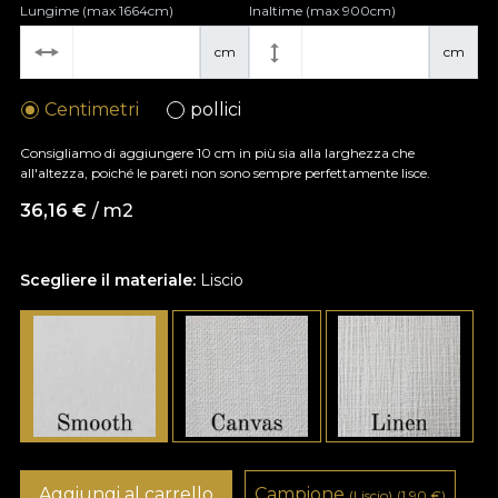
Lungime (max 1664cm)
Inaltime (max 900cm)
cm
cm
Centimetri
pollici
Consigliamo di aggiungere 10 cm in più sia alla larghezza che
all'altezza, poiché le pareti non sono sempre perfettamente lisce.
36,16
€
/ m2
Scegliere il materiale:
Liscio
Aggiungi al carrello
Campione
(Liscio)
(1,90
€
)