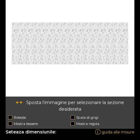
Sposta l'immagine per selezionare la sezione
desiderata
Rotește
Scala di grigi
Mostra tessere
Mostra regola
Seteaza dimensiunile:
guida alle misure