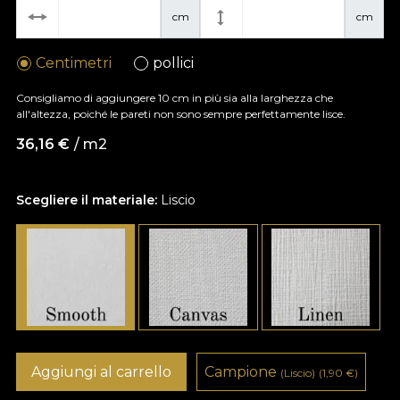
cm
cm
Centimetri
pollici
Consigliamo di aggiungere 10 cm in più sia alla larghezza che
all'altezza, poiché le pareti non sono sempre perfettamente lisce.
36,16
€
/ m2
Scegliere il materiale:
Liscio
Aggiungi al carrello
Campione
(Liscio)
(1,90
€
)