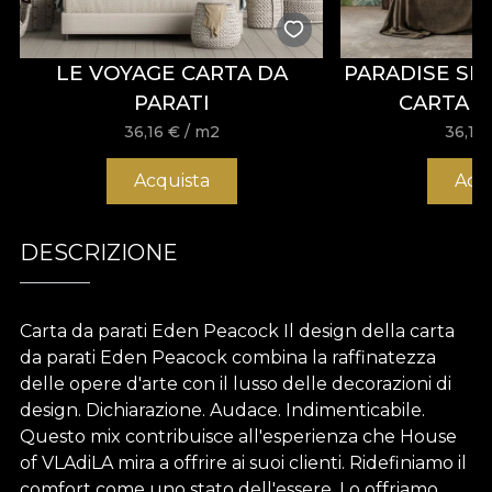
LE VOYAGE CARTA DA
PARADISE SH
PARATI
CARTA D
36,16
€
/ m2
36,16
Acquista
Acq
DESCRIZIONE
Carta da parati Eden Peacock Il design della carta
da parati Eden Peacock combina la raffinatezza
delle opere d'arte con il lusso delle decorazioni di
design. Dichiarazione. Audace. Indimenticabile.
Questo mix contribuisce all'esperienza che House
of VLAdiLA mira a offrire ai suoi clienti. Ridefiniamo il
comfort come uno stato dell'essere. Lo offriamo