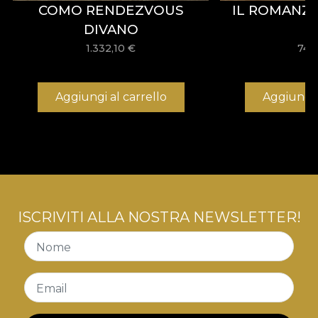
COMO RENDEZVOUS
IL ROMANZ
sicuro ed efficiente che soddisfa i più alti standard
di qualità.
DIVANO
1.332,10
€
742
Aggiungi al carrello
Aggiungi 
ISCRIVITI ALLA NOSTRA NEWSLETTER!
Nome
Email