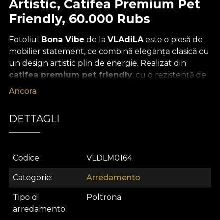
Artistic, Catifea Premium Pet
Friendly, 60.000 Rubs
Fotoliul
Bona Vibe
de la
VLAdiLA
este o piesă de
mobilier statement, ce combină eleganța clasică cu
un design artistic plin de energie. Realizat din
catifea premium pet friendly
, cu o rezistență de
60.000 de cicluri Martindale (rubs)
, acest fotoliu
Ancora
este creat pentru a oferi durabilitate, confort și stil
inconfundabil în orice interior modern.
DETTAGLI
Imprimeul abstract, inspirat de mișcarea rapidă a
pensulei, adaugă un accent contemporan și
vibrant, transformând fotoliul într-un element
Codice
VLDLM0164
central al oricărui living, birou sau spațiu comercial.
Forma sa clasică este echilibrată perfect de detaliile
Categorie
Arredamento
rafinate –
picioare din lemn masiv cu rotițe aurii
Tipo di
Poltrona
și
piping contrastant
– semnătura inconfundabilă
arredamento
VLAdiLA.