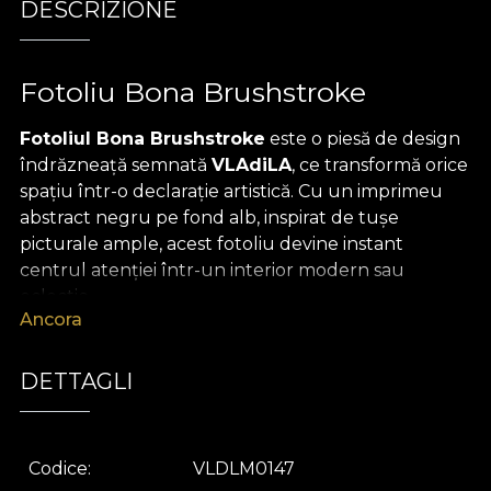
DESCRIZIONE
Fotoliu Bona Brushstroke
Fotoliul Bona Brushstroke
este o piesă de design
îndrăzneață semnată
VLAdiLA
, ce transformă orice
spațiu într-o declarație artistică. Cu un imprimeu
abstract negru pe fond alb, inspirat de tușe
picturale ample, acest fotoliu devine instant
centrul atenției într-un interior modern sau
eclectic.
Ancora
Forma sa clasică, completată de
picioarele din
lemn masiv cu rotițe aurii
și de
pipingul negru
DETTAGLI
elegant
, oferă un contrast perfect între tradiție și
expresivitate contemporană. Tapițeria textilă
premium, plăcută la atingere, asigură confortul
Codice
VLDLM0147
suprem, în timp ce estetica vizuală adaugă o notă