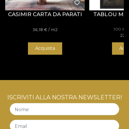
CASIMIR CARTA DA PARATI
TABLOU MA
100 X 
36,18
€
/ m2
228
Acquista
Acq
ISCRIVITI ALLA NOSTRA NEWSLETTER!
Nome
Email