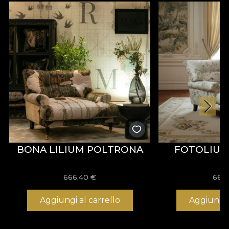
BONA LILIUM POLTRONA
FOTOLIU 
666,40
€
666
Aggiungi al carrello
Aggiungi 