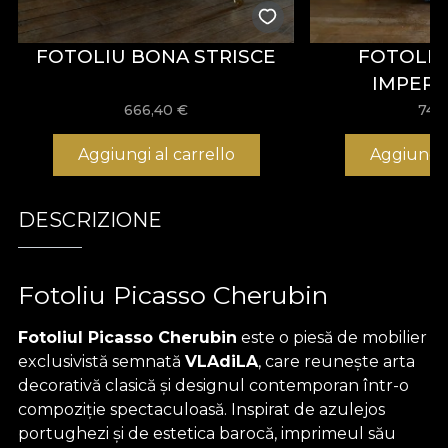
FOTOLIU BONA STRISCE
FOTOLIU
IMPERI
666,40
€
742
Aggiungi al carrello
Aggiungi 
DESCRIZIONE
Fotoliu Picasso Cherubin
Fotoliul Picasso Cherubin
este o piesă de mobilier
exclusivistă semnată
VLAdiLA
, care reunește arta
decorativă clasică și designul contemporan într-o
compoziție spectaculoasă. Inspirat de azulejos
portughezi și de estetica barocă, imprimeul său