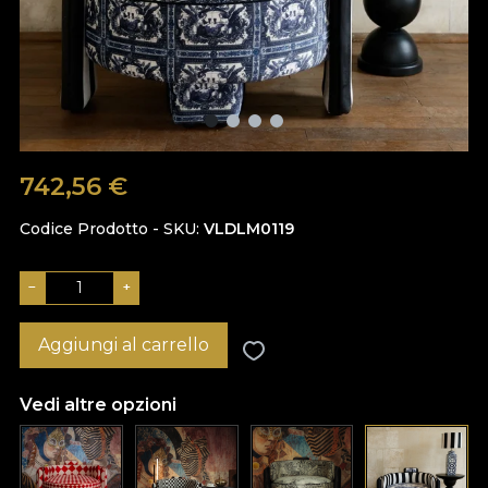
742,56
€
Codice Prodotto - SKU
VLDLM0119
−
+
Aggiungi al carrello
Vedi altre opzioni