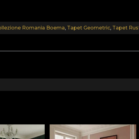
e di un processo di ridecorazione rapido, sicuro ed efficie
ollezione Romania Boema
,
Tapet Geometric
,
Tapet Rus