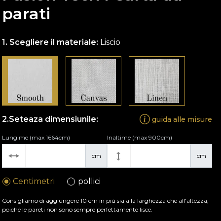
parati
Scegliere il materiale:
Liscio
Seteaza dimensiunile:
guida alle misure
Lungime (max 1664cm)
Inaltime (max 900cm)
cm
cm
Centimetri
pollici
Consigliamo di aggiungere 10 cm in più sia alla larghezza che all'altezza,
poiché le pareti non sono sempre perfettamente lisce.