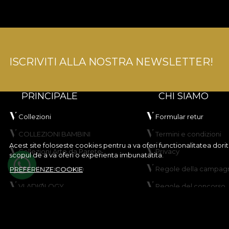
ISCRIVITI ALLA NOSTRA NEWSLETTER!
PRINCIPALE
CHI SIAMO
Collezioni
Formular retur
COLLEZIONI BAMBINI
Termini e condizioni
Acest site foloseste cookies pentru a va oferi functionalitatea dor
Collezioni Arte da Parete
Privacy
scopul de a va oferi o experienta imbunatatita.
Crea il tuo prodotto
Regole della campagn
PREFERENZE COOKIE
VLADIØLOGY
Regole del concorso
Contatti
Politica sui cookie
Mappa del sito