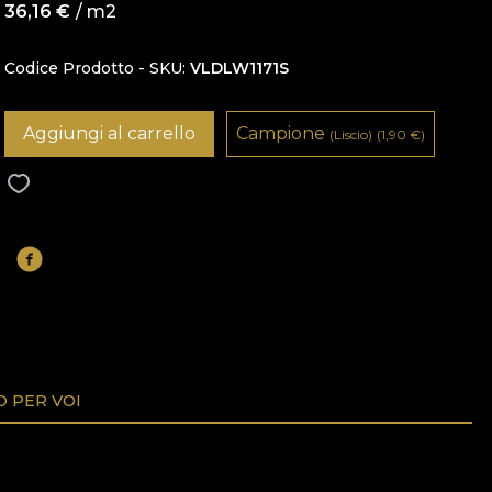
36,16
€
/ m2
Codice Prodotto - SKU
VLDLW1171S
Aggiungi al carrello
Campione
(Liscio)
(1,90
€
)
O PER VOI