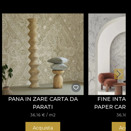
PANA IN ZARE CARTA DA
FINE INTAG
PARATI
PAPER CARTA
36,16
€
/ m2
36,16
Acquista
Acqu