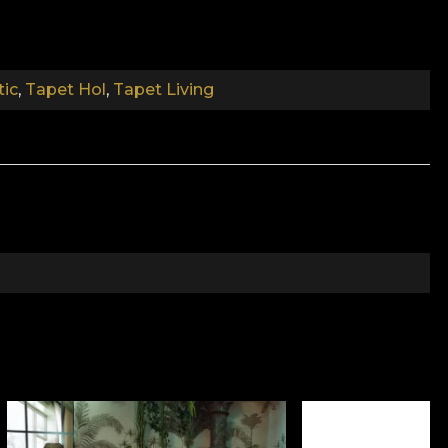
nte che soddisfa i più alti standard di qualità.
tic
,
Tapet Hol
,
Tapet Living