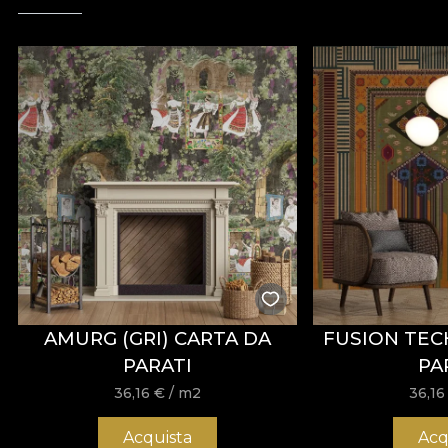
AMURG (GRI) CARTA DA
FUSION TECH
PARATI
PA
36,16
€
/ m2
36,1
Acquista
Acq