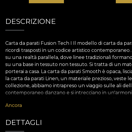
DESCRIZIONE
Carta da parati Fusion Tech I Il modello di carta da p
ricordi trasposti in un codice artistico contemporaneo. 
su una realtà parallela, dove linee tradizionali forma
su una base in tessuto non tessuto. Si tratta di un ma
porterai a casa. La carta da parati Smooth è opaca, lisc
la carta da parati Linen, un materiale prezioso, veste 
collezione, abbiamo intrapreso un viaggio sulle ali della
contemporaneo danzano e si intrecciano in un'armonia i
attraverso un simbolismo speciale. Ogni modello rappr
Ancora
al futuro, una fusione etnica romena consumata. Attr
avanguardista ed eclettica. Pertanto, ogni rotolo di c
se il nostro patrimonio culturale fosse messo nel frull
DETTAGLI
natura, tutte le nostre carte da parati sono realizzate c