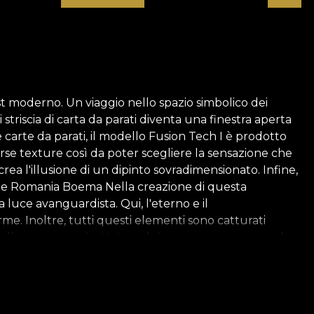
st moderno. Un viaggio nello spazio simbolico dei
striscia di carta da parati diventa una finestra aperta
 carte da parati, il modello Fusion Tech I è prodotto
erse texture così da poter scegliere la sensazione che
rea l'illusione di un dipinto sovradimensionato. Infine,
ezione Romania Boema Nella creazione di questa
a luce avanguardista. Qui, l'eterno e il
me. Inoltre, tutti questi elementi sono catturati
allo stesso tavolo. Un'eco del passato e uno sguardo
dizioni. Per torcerle con una nota borghese,
ntiche storie rivissute in un modo sconosciuto. È come
menti estetici romeni. *Per amore e rispetto della
of VLAdiLA consiglia di utilizzare il proprio adesivo per