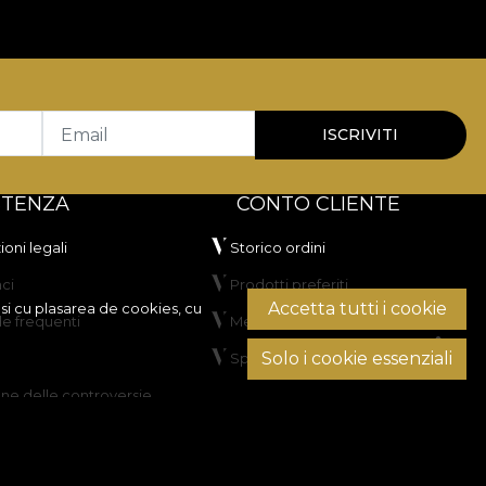
Email
ISCRIVITI
STENZA
CONTO CLIENTE
oni legali
Storico ordini
ci
Prodotti preferiti
Accetta tutti i cookie
si cu plasarea de cookies, cu
 frequenti
Metodi di pagamento
Solo i cookie essenziali
Spedizione e resi
one delle controversie