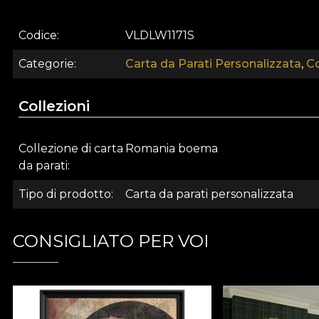
applicare la carta da parati. In questo modo, puoi goder
Codice
VLDLW1171S
Categorie
Carta da Parati Personalizzata
,
C
Collezioni
Collezione di carta
Romania boema
da parati
Tipo di prodotto
Carta da parati personalizzata
CONSIGLIATO PER VOI