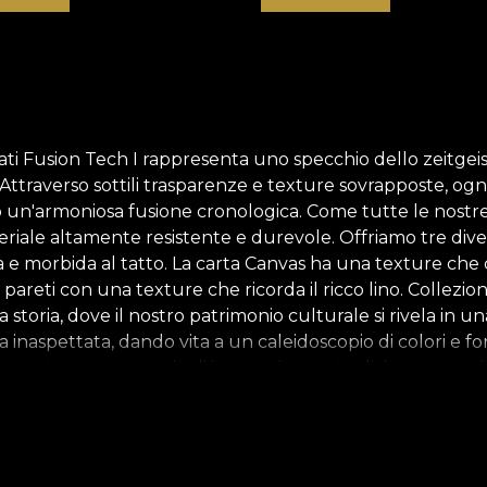
arati Fusion Tech I rappresenta uno specchio dello zeitgei
Attraverso sottili trasparenze e texture sovrapposte, ogni 
no un'armoniosa fusione cronologica. Come tutte le nostre
teriale altamente resistente e durevole. Offriamo tre div
ia e morbida al tatto. La carta Canvas ha una texture che c
le pareti con una texture che ricorda il ricco lino. Coll
 storia, dove il nostro patrimonio culturale si rivela in un
naspettata, dando vita a un caleidoscopio di colori e for
esenta un messaggio di innovazione e tradizione portati 
averso Romania Boema, abbiamo voluto abbracciare le tra
arta da parati rappresenta una storia. Una narrazione di a
atore dell'innovazione, risultando in un mix ad-hoc di ele
on materiali naturali, ecologici e biodegradabili. **House 