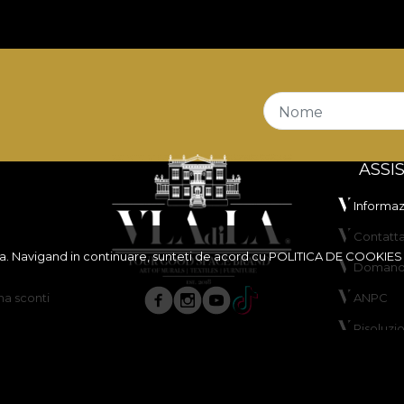
Nome
ASSI
Informazi
Contatta
ita. Navigand in continuare, sunteti de acord cu
POLITICA DE COOKIES
Domande
a sconti
ANPC
Risoluzi