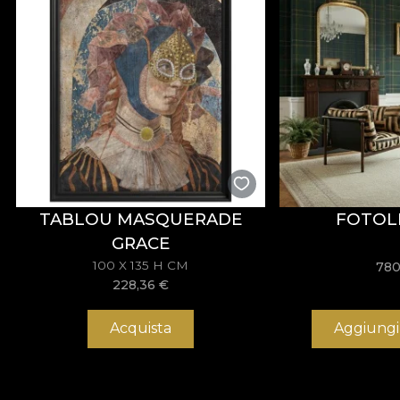
TABLOU MASQUERADE
FOTOL
GRACE
100 X 135 H CM
780
228,36
€
Acquista
Aggiungi 