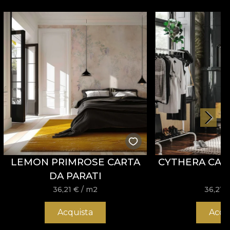
LEMON PRIMROSE CARTA
CYTHERA CART
DA PARATI
36,21
€
/ m2
36,21
Acquista
Acqu