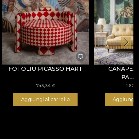
FOTOLIU PICASSO HART
CANAPEA 
PALA
743,34
€
1.620
Aggiungi al carrello
Aggiungi a