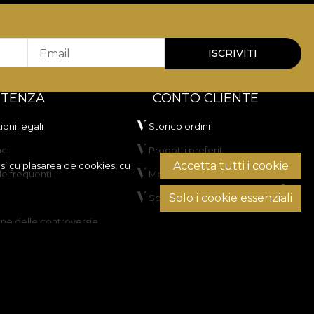
Email
ISCRIVITI
STENZA
CONTO CLIENTE
oni legali
Storico ordini
ci
Prodotti preferiti
Accetta tutti i cookie
si cu plasarea de cookies, cu
 frequenti
Metodi di pagamento
Solo i cookie essenziali
Spedizione e resi
one delle controversie