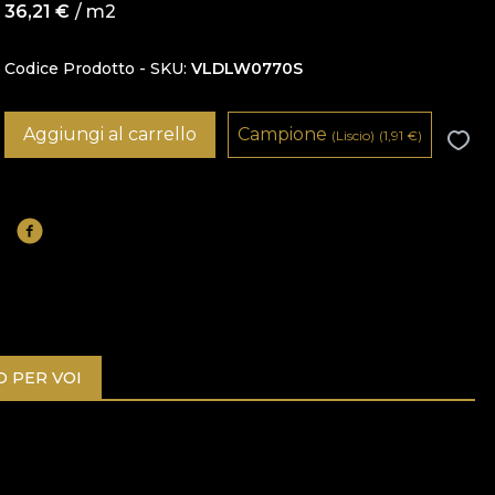
36,21
€
/ m2
Codice Prodotto - SKU
VLDLW0770S
Aggiungi al carrello
Campione
(Liscio)
(1,91
€
)
O PER VOI