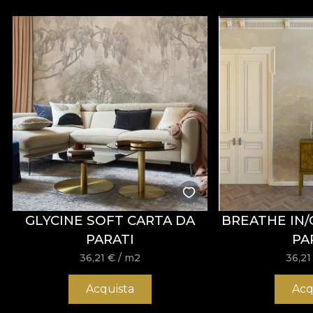
GLYCINE SOFT CARTA DA
BREATHE IN/
PARATI
PA
36,21
€
/ m2
36,2
Acquista
Acq