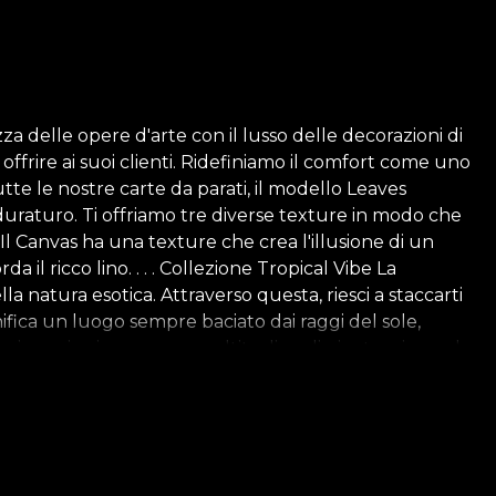
za delle opere d'arte con il lusso delle decorazioni di
ffrire ai suoi clienti. Ridefiniamo il comfort come uno
tte le nostre carte da parati, il modello Leaves
uraturo. Ti offriamo tre diverse texture in modo che
 Il Canvas ha una texture che crea l'illusione di un
 il ricco lino. . . . Collezione Tropical Vibe La
lla natura esotica. Attraverso questa, riesci a staccarti
ifica un luogo sempre baciato dai raggi del sole,
llezione riuniscono una moltitudine di piante, giocando
a tropicale è facilitata da una palette di colori
e vita alla storia dietro i disegni, a offrir loro
, tutte le nostre carte da parati sono realizzate con
pplicazione della carta da parati. In questo modo, potrai