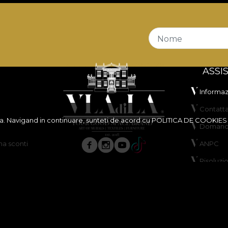
Nome
ASSI
Informazi
Contatta
ita. Navigand in continuare, sunteti de acord cu
POLITICA DE COOKIES
Domande
a sconti
ANPC
Risoluzi