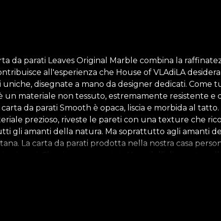
rta da parati Leaves Original Marble combina la raffinatez
ntribuisce all'esperienza che House of VLAdiLA desidera o
ati uniche, disegnate a mano da designer dedicati. Come tu
è un materiale non tessuto, estremamente resistente e d
 carta da parati Smooth è opaca, liscia e morbida al tatto.
eriale prezioso, riveste le pareti con una texture che ricorda
tutti gli amanti della natura. Ma soprattutto agli amanti de
ana. La carta da parati prodotta nella nostra casa person
intriganti. Che sia sempre estate! I modelli di questa co
 il livello di dettaglio. L'immagine unificata dell'atmosfer
osa pallido e grigi tenui. Tutti questi elementi servono a dar
do eternamente verde. *Per amore e rispetto della natura
f VLAdiLA consiglia di utilizzare il proprio adesivo per l'a
efficiente che rispetta i più alti standard di qualità.