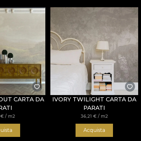
OUT CARTA DA
IVORY TWILIGHT CARTA DA
RATI
PARATI
1
€
/ m2
36,21
€
/ m2
uista
Acquista