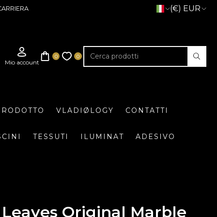
(€) EUR
CARRIERA
 PRODOTTO
VLADIØLOGY
CONTATTI
SCINI
TESSUTI
ILUMINAT
ADESIVO
Leaves Original Marble