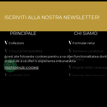
ISCRIVITI ALLA NOSTRA NEWSLETTER!
PRINCIPALE
CHI SIAMO
Collezioni
Formular retur
COLLEZIONI BAMBINI
Termini e condizioni
Acest site foloseste cookies pentru a va oferi functionalitatea dor
Collezioni Arte da Parete
Privacy
scopul de a va oferi o experienta imbunatatita.
Crea il tuo prodotto
Regole della campagn
PREFERENZE COOKIE
VLADIØLOGY
Regole del concorso
Contatti
Politica sui cookie
Mappa del sito
© House of VLAdiLA 2026