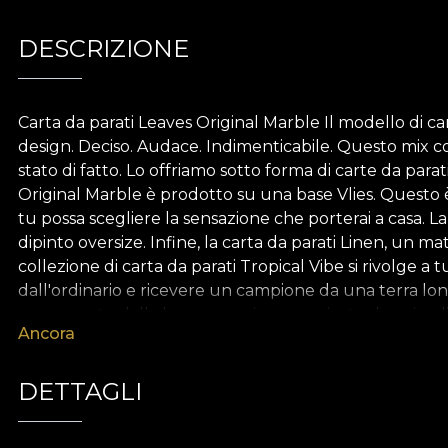
DESCRIZIONE
Carta da parati Leaves Original Marble Il modello di ca
design. Deciso. Audace. Indimenticabile. Questo mix co
stato di fatto. Lo offriamo sotto forma di carte da par
Original Marble è prodotto su una base Vlies. Questo 
tu possa scegliere la sensazione che porterai a casa. La
dipinto oversize. Infine, la carta da parati Linen, un mat
collezione di carta da parati Tropical Vibe si rivolge a 
dall'ordinario e ricevere un campione da una terra lont
accarezzato dalla brezza marina e ravvivato da animali 
Ancora
con le dimensioni di ciascun elemento, la composizione e
dominata da colori secondari e tonalità calde di giallo, r
profondità e a creare l'atmosfera rilassante di un mon
DETTAGLI
materiali naturali, ecologici e biodegradabili. **House o
godere di un processo di ridecorazione rapido, sicuro ed 