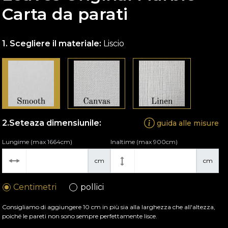
Carta da parati
Scegliere il materiale:
Liscio
Seteaza dimensiunile:
guida alle misure
Lungime (max 1664cm)
Inaltime (max 900cm)
cm
cm
Centimetri
pollici
Consigliamo di aggiungere 10 cm in più sia alla larghezza che all'altezza,
poiché le pareti non sono sempre perfettamente lisce.