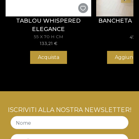
TABLOU WHISPERED
BANCHETA A
ELEGANCE
55 X 70 H CM
475
133,21
€
Acquista
Aggiungi 
ISCRIVITI ALLA NOSTRA NEWSLETTER!
Nome