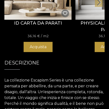
ID CARTA DA PARATI
PHYSICALI
PA
36,16
€
/ m2
36,16
Acquista
Acq
DESCRIZIONE
La collezione Escapism Series è una collezione
pensata per abbellire, da una parte, e per creare
disagio, dall'altra. Un'esperienza completa, rotonda,
totale. Un viaggio che inizia e finisce con se stesso.
Perché il mondo significa dualità, e il bene non può