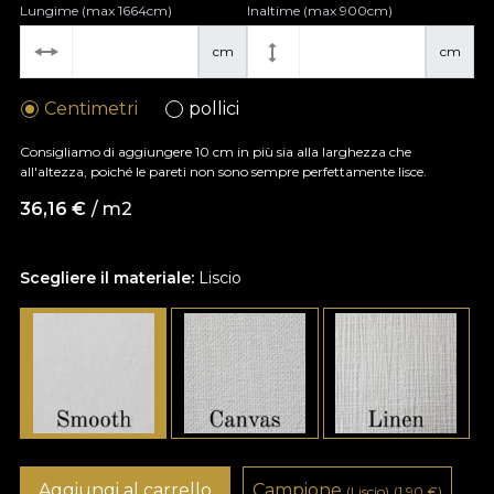
Lungime (max 1664cm)
Inaltime (max 900cm)
cm
cm
Centimetri
pollici
Consigliamo di aggiungere 10 cm in più sia alla larghezza che
all'altezza, poiché le pareti non sono sempre perfettamente lisce.
36,16
€
/ m2
Scegliere il materiale:
Liscio
Aggiungi al carrello
Campione
(Liscio)
(1,90
€
)