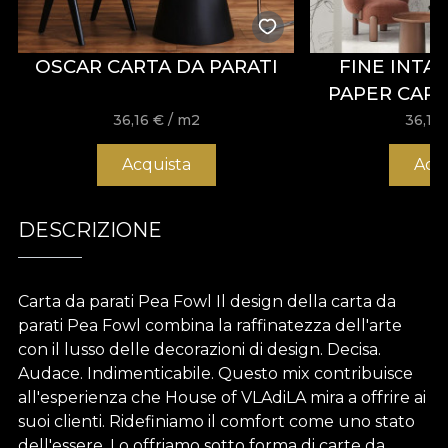
OSCAR CARTA DA PARATI
FINE INTA
PAPER CART
36,16
€
/ m2
36,16
Acquista
Acq
DESCRIZIONE
Carta da parati Pea Fowl Il design della carta da
parati Pea Fowl combina la raffinatezza dell'arte
con il lusso delle decorazioni di design. Decisa.
Audace. Indimenticabile. Questo mix contribuisce
all'esperienza che House of VLAdiLA mira a offrire ai
suoi clienti. Ridefiniamo il comfort come uno stato
dell'essere. Lo offriamo sotto forma di carte da