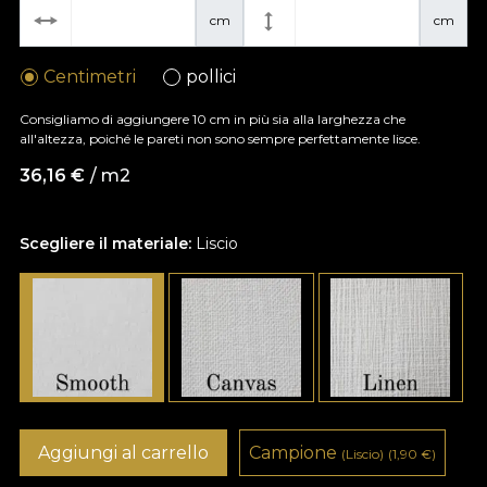
cm
cm
Centimetri
pollici
Consigliamo di aggiungere 10 cm in più sia alla larghezza che
all'altezza, poiché le pareti non sono sempre perfettamente lisce.
36,16
€
/ m2
Scegliere il materiale:
Liscio
Aggiungi al carrello
Campione
(Liscio)
(1,90
€
)