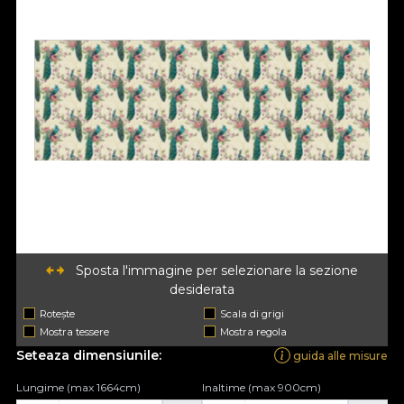
Sposta l'immagine per selezionare la sezione
desiderata
Rotește
Scala di grigi
Mostra tessere
Mostra regola
Seteaza dimensiunile:
guida alle misure
Lungime (max 1664cm)
Inaltime (max 900cm)