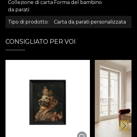
a uno stile di vita idilliaco. Una leggerezza d'animo,
Collezione di carta
Forma del bambino
un'atmosfera di lusso contemporaneo,
da parati
magistralmente illustrata dai designer di House of
Tipo di prodotto
Carta da parati personalizzata
VLAdiLA. Qui, forme reinterpretate prendono vita.
Così, viene descritta una danza sottile di dimensioni,
e le trasparenze e le texture sovrapposte creano
CONSIGLIATO PER VOI
un'esperienza visiva ipnotica. Le forme geometriche
astratte si incontrano e si intrecciano, si separano e si
incontrano di nuovo. Questo avanti e indietro
estetico simboleggia la ciclicità dell'arte. E per
estensione, la ciclicità e il potere trasformativo
continuo della vita. La palette di colori apre le porte
a un regno di espressione, arricchita da tonalità
delicate e pastello a toni intensi e vivacemente
contrastanti. Ogni carta da parati diventa una
finestra su un universo cromatico distinto. *Per
amore e rispetto della natura, tutte le nostre carte
da parati sono realizzate con materiali naturali,
ecologici e biodegradabili. **House of VLAdiLA