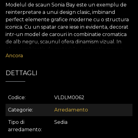
Modelul de scaun Sonia Bay este un exemplu de
reinterpretare a unui design clasic, imbinand
perfect elemente grafice moderne cu o structura
iconica. Cu un spatar care iese in evidenta, decorat
intr-un model de carouri in combinatie cromatica
de alb negru, scaunul ofera dinamism vizual. In
plus, combinatia de materiale si saturatia mare a
Ancora
culorilor de pe tapiteria de catifea creeaza un
echilibru intre ludic si elegant. Imprimeul
geometric are scopul de a oferi un aer avangardist,
DETTAGLI
aducand, in acelasi timp, textura vizuala captivanta,
care se distinge in orice context decorativ.
Codice
VLDLM0062
Modelul de scaun Sonia Bay este prevazut cu un
sezutul tapitat in catifea rosu intens. Acesta
Categorie
Arredamento
creeaza un contrast surprinzator cu spatarul
monocrom, accentuand bogatia materialului si
Tipo di
Sedia
asigurand un confort exceptional. Catifeaua, o
arredamento
caracteristica tuturor pieseleor noastre de mobilier,