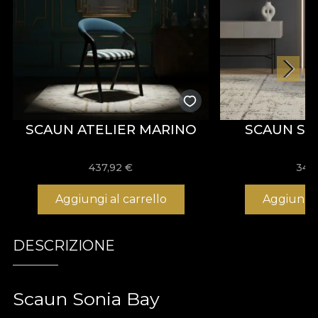
SCAUN ATELIER MARINO
SCAUN SO
437,92
€
342
Aggiungi al carrello
Aggiungi 
DESCRIZIONE
Scaun Sonia Bay