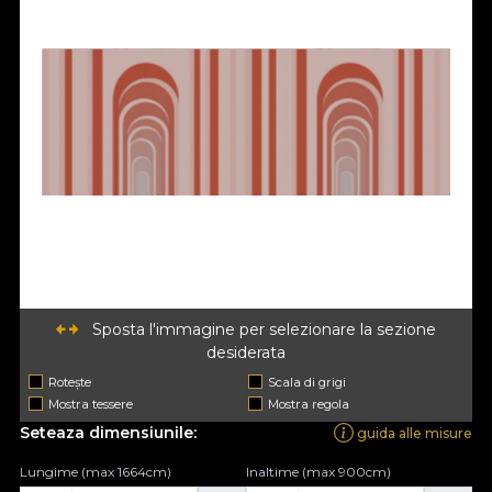
Sposta l'immagine per selezionare la sezione
desiderata
Rotește
Scala di grigi
Mostra tessere
Mostra regola
Seteaza dimensiunile:
guida alle misure
Lungime (max 1664cm)
Inaltime (max 900cm)