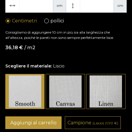
cm
cm
Centimetri
pollici
Consigliamo di aggiungere 10 cm in più sia alla larghezza che
all'altezza, poiché le pareti non sono sempre perfettamente lisce.
36,18
€
/ m2
Scegliere il materiale:
Liscio
Aggiungi al carrello
Campione
(Liscio)
(1,90
€
)