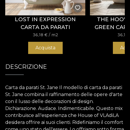
LOST IN EXPRESSION
THE HOOV
CARTA DA PARATI
GREEN CART
36,18
€
/ m2
36,18
Acquista
Acq
DESCRIZIONE
Carta da parati St. Jane Il modello di carta da parati
St. Jane combina il raffinamento delle opere d'arte
con il lusso delle decorazioni di design.
Dichiarazione. Audace. Indimenticabile. Questo mix
contribuisce all'esperienza che House of VLAdiLA
desidera offrire ai suoi clienti. Ridefiniamo il comfort
come uno stato dell'essere. Lo offriamo sotto forma