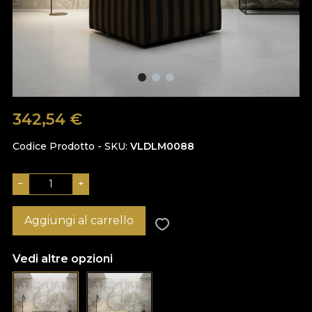
342,54
€
Codice Prodotto - SKU
VLDLM0088
−
+
Aggiungi al carrello
Vedi altre opzioni