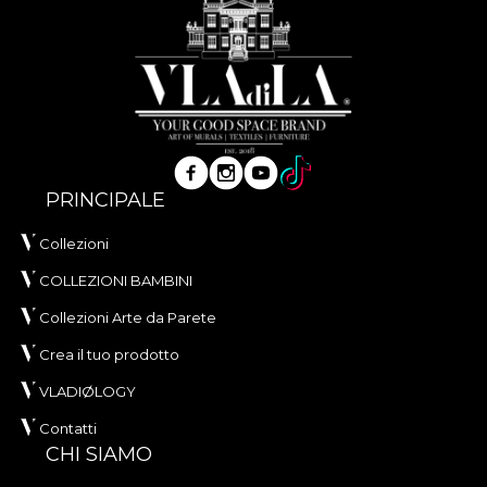
tapiteria spatiului tau. Acel acasa, unic si personal,
pe care il cautam cu totii.
PRINCIPALE
Collezioni
COLLEZIONI BAMBINI
Collezioni Arte da Parete
Crea il tuo prodotto
VLADIØLOGY
Contatti
CHI SIAMO