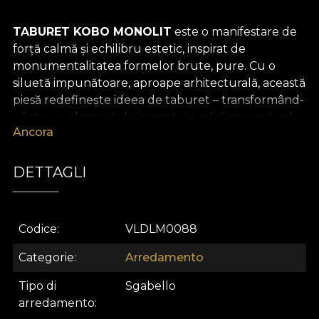
TABURET KOBO MONOLIT
este o manifestare de
forță calmă și echilibru estetic, inspirat de
monumentalitatea formelor brute, pure. Cu o
siluetă impunătoare, aproape arhitecturală, această
piesă redefinește ideea de taburet – transformând-
o într-un element de impact vizual și conceptual.
Ancora
Îmbrăcat în dungi verticale de un negru adânc și
maro mineral, MONOLIT devine o prezență
DETTAGLI
sculpturală care aduce gravitas oricărui spațiu.
Ritmul grafic al țesăturii evocă un dialog între
lumină și umbră, între modernism și mister, între
Codice
VLDLM0088
funcționalitate și artă decorativă.
Categorie
Arredamento
Ideal pentru spații de tip lounge, camere de
inspirație brutalistă sau interioare curatoriale,
Tipo di
Sgabello
TABURET KOBO MONOLIT
poate funcționa ca
arredamento
taburet, masă joasă sau piedestal contemporan.