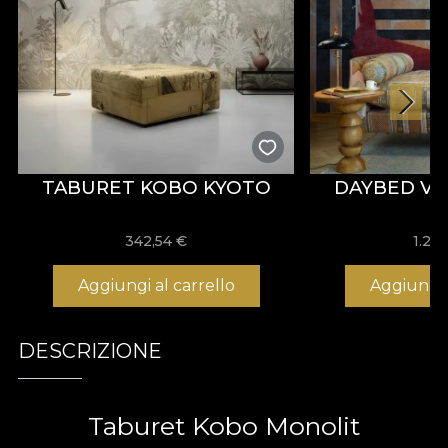
TABURET KOBO KYOTO
DAYBED VI
342,54
€
1.25
Aggiungi al carrello
Aggiungi 
DESCRIZIONE
Taburet Kobo Monolit