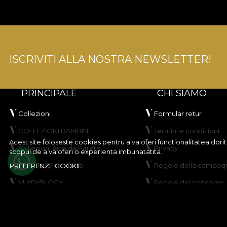
ISCRIVITI ALLA NOSTRA NEWSLETTER!
PRINCIPALE
CHI SIAMO
Collezioni
Formular retur
COLLEZIONI BAMBINI
Termini e condizioni
Acest site foloseste cookies pentru a va oferi functionalitatea dor
Collezioni Arte da Parete
Privacy
scopul de a va oferi o experienta imbunatatita.
Crea il tuo prodotto
Regole della campagn
PREFERENZE COOKIE
VLADIØLOGY
Regole del concorso
Contatti
Politica sui cookie
Mappa del sito