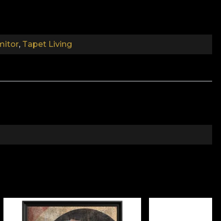
biodegradabili. **House of VLAdiLA consiglia di
 di redecoration rapido, sicuro ed efficiente, che
mitor
,
Tapet Living