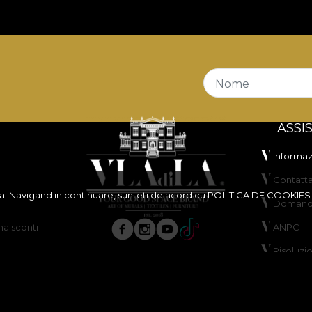
Nome
ASSI
Informazi
Contatta
ita. Navigand in continuare, sunteti de acord cu
POLITICA DE COOKIES
Domande
a sconti
ANPC
Risoluzi