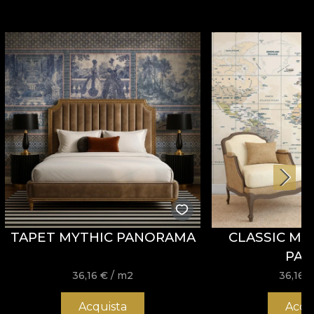
TAPET MYTHIC PANORAMA
CLASSIC MA
PAR
36,16
€
/ m2
36,16
Acquista
Acqu