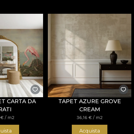
ET CARTA DA
TAPET AZURE GROVE
RATI
CREAM
6
€
/ m2
36,16
€
/ m2
uista
Acquista