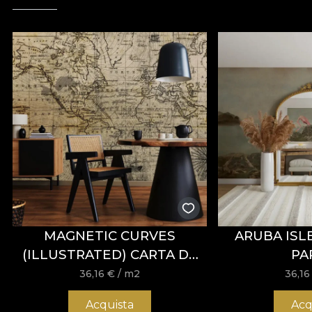
MAGNETIC CURVES
ARUBA ISL
(ILLUSTRATED) CARTA DA
PA
PARATI
36,16
€
/ m2
36,1
Acquista
Acq