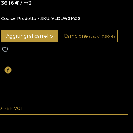
36,16
€
/ m2
Codice Prodotto - SKU
VLDLW0143S
Aggiungi al carrello
Campione
(Liscio)
(1,90
€
)
O PER VOI