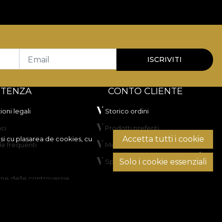
Email
ISCRIVITI
STENZA
CONTO CLIENTE
oni legali
Storico ordini
ci
Prodotti preferiti
Accetta tutti i cookie
si cu plasarea de cookies, cu
 frequenti
Metodi di pagamento
Solo i cookie essenziali
Spedizione e resi
one delle controversie