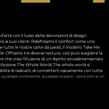
arte con il lusso delle decorazioni di design.
e ai suoi clienti. Ridefiniamo il comfort come uno
e tutte le nostre carte da parati, il modello Take Me
. Offriamo tre diverse texture, così puoi scegliere la
re che crea l'illusione di un dipinto sovradimensionato.
o. Collezione The Whole World The whole world si
ilità di radicarti, di connetterti visivamente con tutte
a, qualsiasi continente, qualsiasi oceano - sono solo a un
otto forma di un viaggio intorno al mondo, un
e. Il viaggio diventa nutrimento spirituale e
n persone che conducono stili di vita diversi,
a un veicolo per ampliare l'orizzonte umano. Il richiamo
timola potenti sentimenti di libertà e indipendenza. *Per