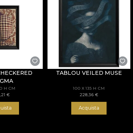
CHECKERED
TABLOU VEILED MUSE
IGMA
70 H CM
100 X 135 H CM
,21
€
228,36
€
uista
Acquista