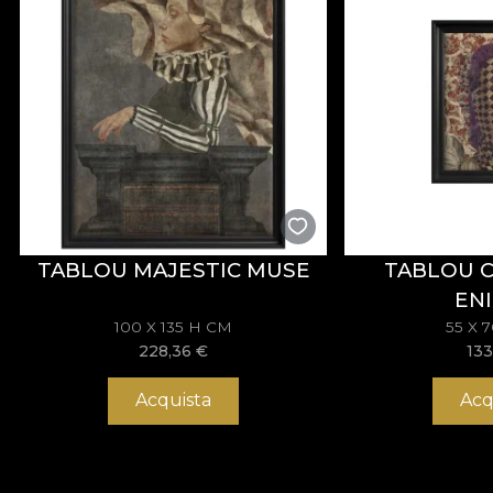
TABLOU MAJESTIC MUSE
TABLOU 
EN
100 X 135 H CM
55 X 
228,36
€
133
Acquista
Acq