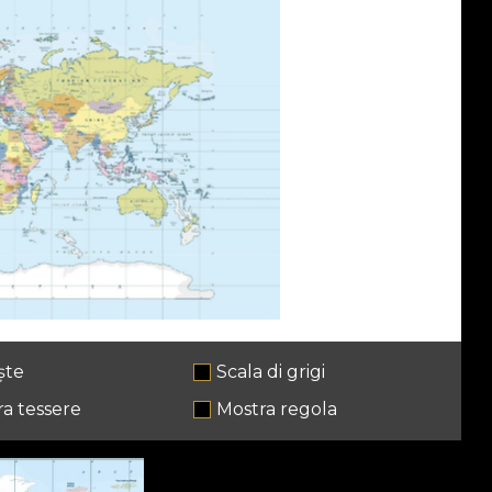
ște
Scala di grigi
a tessere
Mostra regola