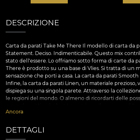
DESCRIZIONE
Carta da parati Take Me There Il modello di carta da p
Statement. Deciso. Indimenticabile. Questo mix contrib
stato dell'essere. Lo offriamo sotto forma di carte da 
There è prodotto su una base di Vlies. Si tratta di un
sensazione che porti a casa. La carta da parati Smooth è
Infine, la carta da parati Linen, un materiale prezioso
dispiega su una singola parete. Attraverso la collezione
le regioni del mondo. O almeno di ricordarti delle possib
passo da te. Wanderlust Incontriamo il concetto di "w
Ancora
incontro con l'ignoto. Sei lontano da casa ma riesci a 
intellettuale. Attraverso la conoscenza, intraprendi anc
scoprendo storie uniche e aree geografiche, attraversan
DETTAGLI
dell'ignoto intensifica il desiderio di lasciare gli ambie