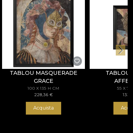
TABLOU MASQUERADE
TABLOU 
GRACE
AFFEC
100 X 135 H CM
55 X 7
228,36
€
133,
Acquista
Acqu