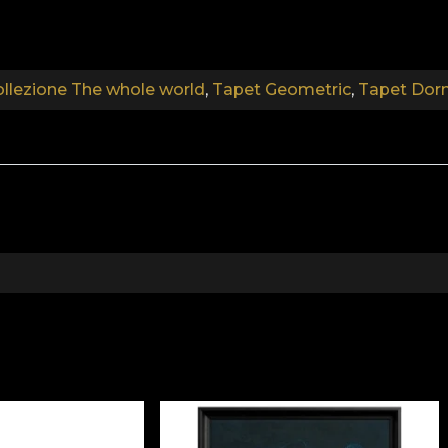
parati sono realizzate con materiali naturali, ecologici e 
arta da parati. In questo modo, puoi godere di un processo
llezione The whole world
,
Tapet Geometric
,
Tapet Dor