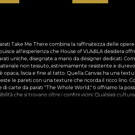
arati Take Me There combina la raffinatezza delle opere d'
uisce all'esperienza che House of VLAdiLA desidera offrir
parati uniche, disegnate a mano da designer dedicati. Com
 materiale non tessuto, estremamente resistente e durevole
 opaca, liscia e fine al tatto. Quella Canvas ha una textu
, veste le pareti con una texture che ricorda il ricco lin
 di carte da parati "The Whole World," ti offriamo la possib
ilità che si trovano oltre i confini vicini. Qualsiasi cultur
anderlust" che denota l'impulso di vivere un'avventura s
trovare la tua casa ovunque, nelle ricerche e nelle scopert
he un viaggio interiore, verso te stesso. Socializzando co
do le tradizioni culinarie di ogni area, il viaggio divent
nti familiari ed esplorare il "forestiero". Un'attività che s