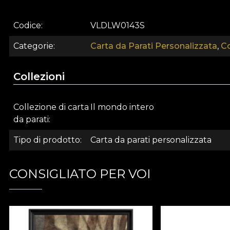
amore e rispetto della natura, tutte le nostre carte da 
utilizzare il proprio adesivo per l'applicazione della c
Codice
VLDLW0143S
soddisfa i più alti standard di qualità.
Categorie
Carta da Parati Personalizzata
,
Co
Collezioni
Collezione di carta
Il mondo intero
da parati
Tipo di prodotto
Carta da parati personalizzata
CONSIGLIATO PER VOI