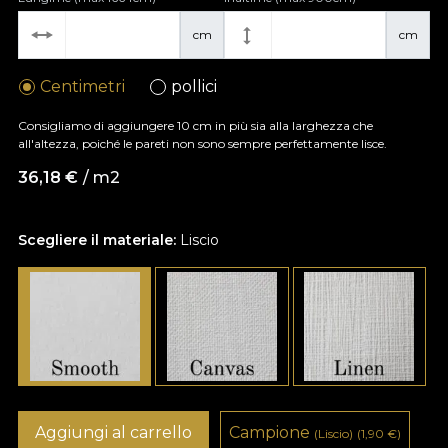
cm
cm
Centimetri
pollici
Consigliamo di aggiungere 10 cm in più sia alla larghezza che
all'altezza, poiché le pareti non sono sempre perfettamente lisce.
36,18
€
/ m2
Scegliere il materiale:
Liscio
Aggiungi al carrello
Campione
(Liscio)
(1,90
€
)