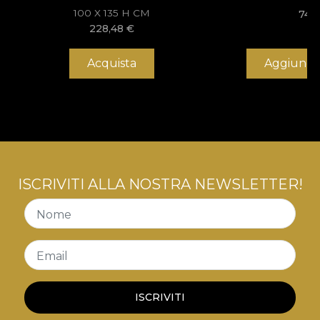
100 X 135 H CM
742
228,48
€
Acquista
Aggiungi 
ISCRIVITI ALLA NOSTRA NEWSLETTER!
Nome
Email
ISCRIVITI