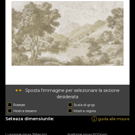
Sposta l'immagine per selezionare la sezione
desiderata
Rotește
Scala di grigi
Mostra tessere
Mostra regola
Seteaza dimensiunile:
guida alle misure
Lungime (max 1664cm)
Inaltime (max 900cm)