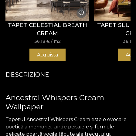
TAPET CELESTIAL BREATH
TAPET SLUM
CREAM
CR
36,18
€
/ m2
36,18
Acquista
Acq
DESCRIZIONE
Ancestral Whispers Cream
Wallpaper
Tapetul Ancestral Whispers Cream este o evocare
poetică a memoriei, unde peisajele și formele
delicate poartă vocile tăcute ale trecutului.