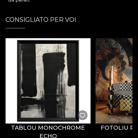
poveste. Nu este doar un tapet, ci și o meditație
asupra dialogului etern dintre trecut și prezent.
CONSIGLIATO PER VOI
Ideal pentru saloane liniștite, dormitoare
contemplative sau spații culturale boutique, acest
tapet de lux adaugă atmosferă și rafinament
aristocratic. Se potrivește ușor decorului clasic și
celui contemporan. E versatil și totodată profund
expresiv.
Ancestral Whispers Cream răsună ca tapet de lux,
murală lucrată manual, finisaj artistic pentru pereți
și design atemporal. Încorporează esența House of
VLAdiLA: poetică, decadentă și eternă,
transformând fiecare perete într-o scenă unde
istoria șoptește secretele ei.
TABLOU MONOCHROME
FOTOLIU P
ECHO