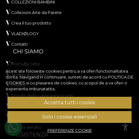
COLLEZIONI BAMBINI
Collezioni Arte da Parete
Crea il tuo prodotto
VLADIØLOGY
Contatti
CHI SIAMO
Formular retur
Acest site foloseste cookies pentru a va oferi functionalitatea
Termini e condizioni
dorita. Navigand in continuare, sunteti de acord cu
POLITICA DE
COOKIES
si cu plasarea de cookies, cu scopul de a va oferi o
Privacy
experienta imbunatatita.
Regole della campagna sconti
Accetta tutti i cookie
Regole del concorso
Solo i cookie essenziali
Politica sui cookie
Mappa del sito
PREFERENZE COOKIE
ASSISTENZA