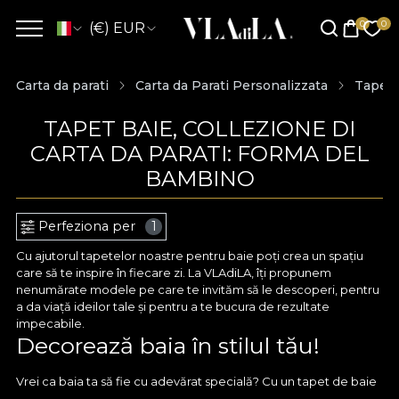
(€) EUR
Carta da parati
Carta da Parati Personalizzata
Tapet 
TAPET BAIE, COLLEZIONE DI
CARTA DA PARATI: FORMA DEL
BAMBINO
Perfeziona per
1
Cu ajutorul tapetelor noastre pentru baie poți crea un spațiu
care să te inspire în fiecare zi. La VLAdiLA, îți propunem
nenumărate modele pe care te invităm să le descoperi, pentru
a da viață ideilor tale și pentru a te bucura de rezultate
impecabile.
Decorează baia în stilul tău!
Vrei ca baia ta să fie cu adevărat specială? Cu un tapet de baie
de la VLAdiLA poți renunța la culorile standard și aduce în prim