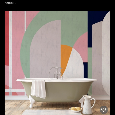
Ancora
plan design-uri care te reprezintă cu adevărat. Îți oferim tot
sprijinul de care ai nevoie pentru alegerea modelului potrivit,
astfel încât fiecare element decorativ să se potrivească perfect
cu spațiul disponibil. Tapetele noastre pentru baie sunt create
pentru a simplifica procesul de redecorare, deoarece se aplică
rapid și pot fi personalizate în funcție de dimensiunile pereților.
Totul devine mai simplu când știi că poți experimenta diverse
texturi și efecte vizuale, fără a sacrifica funcționalitatea
camerei. Așadar, transformă-ți baia cu ușurință într-un loc care
să te încânte și să îți ofere, zi de zi, o stare de bine.
Alege un tapet pentru baie
rezistent la apă
Tapetele pentru baie sunt concepute pentru a rezista în
condiții de umiditate ridicată și îți oferă garanția, că își păstrează
aspectul impecabil pe termen lung. Poți șterge cu ușurință
suprafețele, iar culorile rămân la fel de vii, fără să fie afectate de
abur sau stropi de apă. Pe lângă funcționalitate, vei descoperi și
o varietate de stiluri și pattern-uri, de la modele abstracte și
geometrice, până la imprimeuri inspirate din natură. În acest fel,
îți poți crea un ambient relaxant, modern sau extravagant, în
funcție de ceea ce îți dorești. Mai mult decât atât, ai