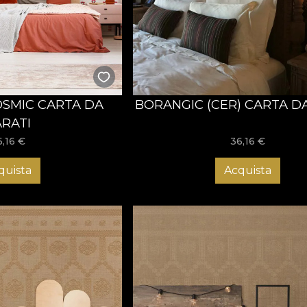
op și sunt premiate la competiții internaționale de profil, ast
 Acum este momentul să acționezi și să alegi tapetul care îți
ul în spațiul pe care îl meriți!
SMIC CARTA DA
BORANGIC (CER) CARTA D
ARATI
6,16
€
36,16
€
quista
Acquista