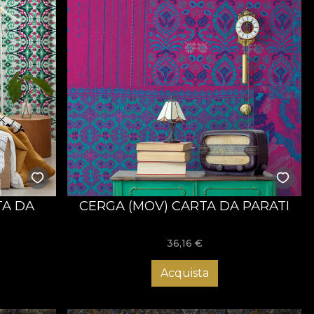
TA DA
CERGA (MOV) CARTA DA PARATI
36,16
€
Acquista