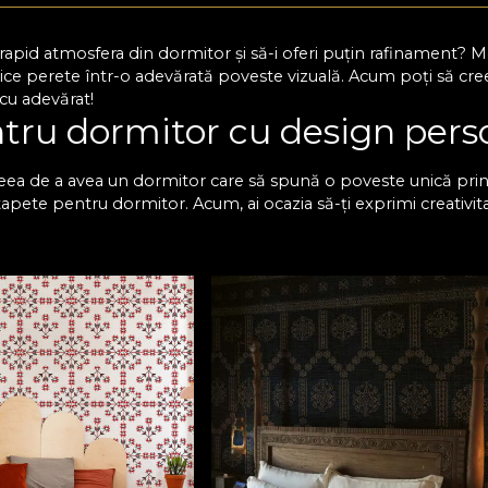
i rapid atmosfera din dormitor și să-i oferi puțin rafinament?
ice perete într-o adevărată poveste vizuală. Acum poți să creezi
 cu adevărat!
tru dormitor cu design pers
eea de a avea un dormitor care să spună o poveste unică prin f
tapete pentru dormitor. Acum, ai ocazia să-ți exprimi creativit
oți descoperi numeroase opțiuni care se potrivesc cu diferite d
care te vei bucura în fiecare zi. Un simplu tapet în dormitor
eutre, dacă îți dorești un spațiu calm, relaxant, sau poți opta
u decizi!
etul premium VLAdiLA pentr
r pe care îl găsești la noi este proiectat să reziste în timp, iar
e. Pentru tine, acest lucru înseamnă o investiție sigură și un 
ă, care se potrivește cel mai bine în spațiul tău și care aduce
e bucuri de dormitorul perfect și să-i redai acea atmosferă la c