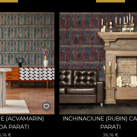
NE (ACVAMARIN)
INCHINACIUNE (RUBIN) C
DA PARATI
PARATI
6,16
€
36,16
€