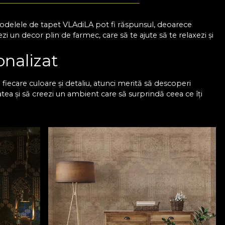
 Modelele de tapet VLAdiLA pot fi răspunsul, deoarece
 un decor plin de farmec, care să te ajute să te relaxezi și
onalizat
iecare culoare și detaliu, atunci merită să descoperi
atea și să creezi un ambient care să surprindă ceea ce îți
esign-uri și ai sprijinul nostru pentru a putea alege un
 poate face diferența, așa că poți miza pe imprimeuri
 pentru modele spectaculoase, dacă vrei să transformi
u un dormitor cu design
 culorile și formele își păstrează intensitatea, chiar și după
decor care nu se demodează. Mai mult, acum ai ocazia de a
 eleganța pe care ți-o dorești. Așadar, cu VLAdiLA este mai
are ai visat mereu. Colecțiile noastre sunt realizate de