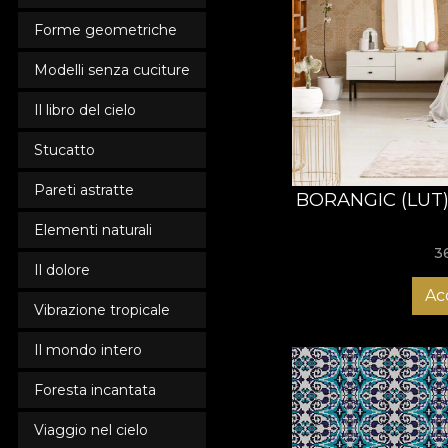
Forme geometriche
Modelli senza cuciture
Il libro del cielo
Stucatto
Pareti astratte
BORANGIC (LUT
Elementi naturali
3
Il dolore
Ac
Vibrazione tropicale
Il mondo intero
Foresta incantata
Viaggio nel cielo