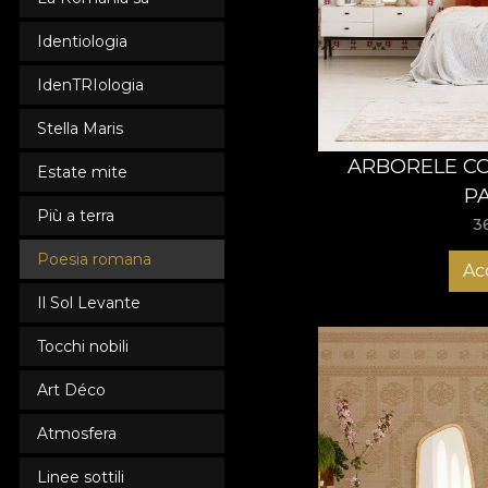
designeri români de t
Identiologia
specială în dormitor.
transformă-ți dormitor
IdenTRIologia
Stella Maris
ARBORELE CO
Estate mite
P
Più a terra
3
Poesia romana
Ac
Il Sol Levante
Tocchi nobili
Art Déco
Atmosfera
Linee sottili