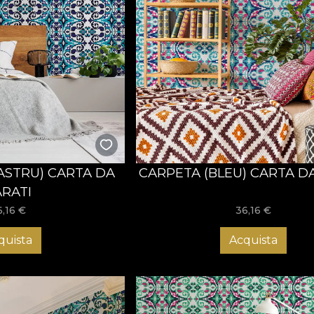
ASTRU) CARTA DA
CARPETA (BLEU) CARTA D
ARATI
6,16
€
36,16
€
quista
Acquista