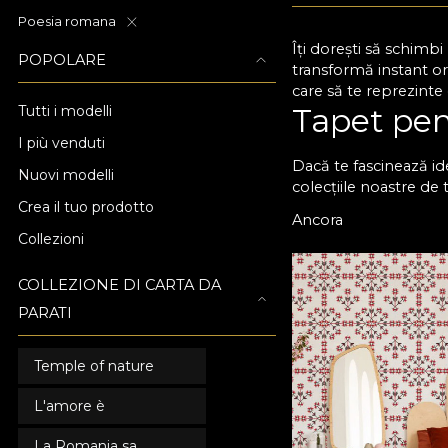
Poesia romana
Îți dorești să schimb
POPOLARE
transformă instant or
care să te reprezinte
Tapet pen
Tutti i modelli
I più venduti
Dacă te fascinează id
Nuovi modelli
colecțiile noastre de 
Crea il tuo prodotto
dorești. La VLAdiLA p
Ancora
model de poveste, de 
Collezioni
discrete, în nuanțe n
complet încăperea. T
COLLEZIONE DI CARTA DA
Alege tap
PARATI
elegant
Temple of nature
Orice tapet de dormito
mulți ani de utilizar
L'amore è
alege textura preferat
La Romania sa
ușor ca niciodată să t