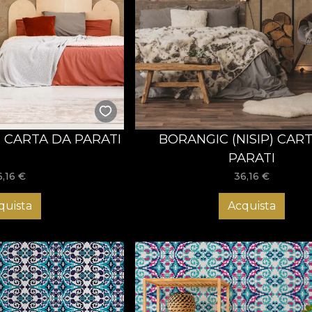
) CARTA DA PARATI
BORANGIC (NISIP) CAR
PARATI
6,16
€
36,16
€
quista
Acquista