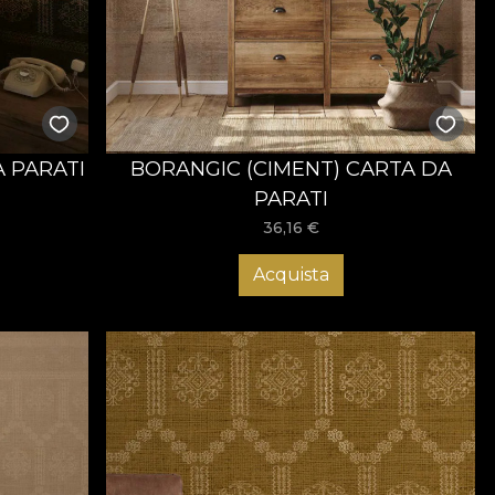
fel că ai șansa de a beneficia de o transformare cu adevărat
 îndeplinește toate preferințele. Comandă acum și
A PARATI
BORANGIC (CIMENT) CARTA DA
PARATI
36,16
€
Acquista