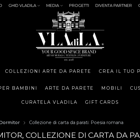
O
GHID VLADILA
MEDIA
PROGETTI
DIVENTA PARTNER
COLLEZIONI ARTE DA PARETE
CREA IL TUO
PER BAMBINI
ARTE DA PARETE
MOBILI
CU
CURATELA VLADILA
GIFT CARDS
Dormitor
Collezione di carta da parati: Poesia romana
ITOR, COLLEZIONE DI CARTA DA PA