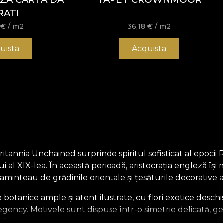
RATI
8
€
/ m2
36,18
€
/ m2
uista
Acquista
annia Unchained surprinde spiritul sofisticat al epocii 
i al XIX-lea. În această perioadă, aristocrația engleză își 
 aminteau de grădinile orientale și țesăturile decorative
botanice ample și atent ilustrate, cu flori exotice deschis
Regency. Motivele sunt dispuse într-o simetrie delicată, ge
nice.