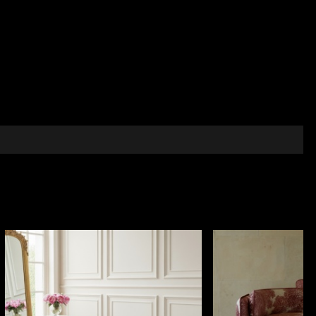
tă și luminoasă de bej-auriu, delicat și discret.
 verde stins, oferind o impresie subtilă de lumină
ând interioarele britanice adoptau cu entuziasm
nzele exotice și dispunerea ritmică, ordonată, sunt
rafinamentul discret și gustul impecabil al decorurilor