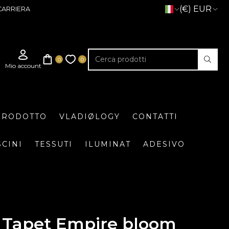
(€) EUR
CARRIERA
 PRODOTTO
VLADIØLOGY
CONTATTI
SCINI
TESSUTI
ILUMINAT
ADESIVO
Tapet Empire bloom