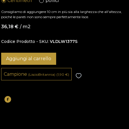
Centimetri
pollici
Consigliamo di aggiungere 10 cm in più sia alla larghezza che all'altezza,
poiché le pareti non sono sempre perfettamente lisce.
36,18
€
/ m2
Codice Prodotto - SKU
VLDLW1377S
Aggiungi al carrello
Campione
(LiscioBritannia)
(1,90
€
)