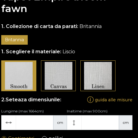
fawn
Collezione di carta da parati:
Britannia
Britannia
Scegliere il materiale:
Liscio
Seteaza dimensiunile:
guida alle misure
Lungime (max 1664cm)
Inaltime (max 900cm)
cm
cm