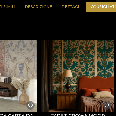
 SIMILI
DESCRIZIONE
DETTAGLI
CONSIGLIAT
ZA CARTA DA
TAPET CROWNMOOR