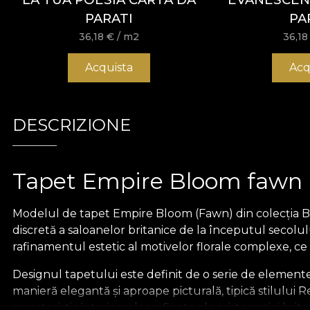
PARATI
PA
36,18
€
/ m2
36,1
Acquista
Acq
DESCRIZIONE
Tapet Empire Bloom fawn
Modelul de tapet Empire Bloom (Fawn) din colecția Brit
discretă a saloanelor britanice de la începutul secolulu
rafinamentul estetic al motivelor florale complexe, ce
Designul tapetului este definit de o serie de elemente 
manieră elegantă și aproape picturală, tipică stilului 
caracteristic interioarelor rafinate ale aristocrației brita