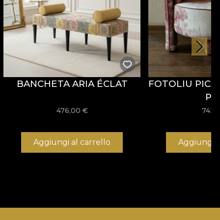
BANCHETA ARIA ÉCLAT
FOTOLIU PICA
PI
476,00
€
742,
Aggiungi al carrello
Aggiungi a