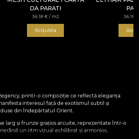
DA PARATI
PAR
36,18
€
/ m2
36,18
Acquista
Acqu
Regency, printr-o compoziție ce reflectă eleganța
manifesta interesul față de exotismul subtil și
 aduse din îndepărtatul Orient.
e larg și frunze grațios arcuite, reprezentate într-o
nerând un ritm vizual echilibrat și armonios,