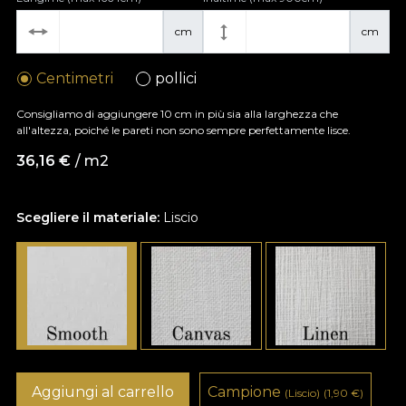
cm
cm
Centimetri
pollici
Consigliamo di aggiungere 10 cm in più sia alla larghezza che
all'altezza, poiché le pareti non sono sempre perfettamente lisce.
36,16
€
/ m2
Scegliere il materiale:
Liscio
Aggiungi al carrello
Campione
(Liscio)
(1,90
€
)