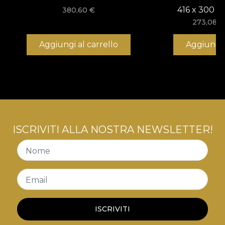
416 x 300 c
380,60
€
273,08
€
Aggiungi al carrello
Aggiungi 
ISCRIVITI ALLA NOSTRA NEWSLETTER!
Nome
Email
ISCRIVITI