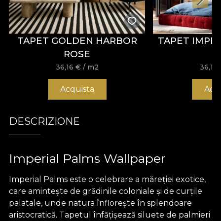
TAPET GOLDEN HARBOR
TAPET IMPE
ROSE
36,16
€
/ m2
36,16
Acquista
Acq
DESCRIZIONE
Imperial Palms Wallpaper
Imperial Palms este o celebrare a măreției exotice,
care amintește de grădinile coloniale și de curțile
palatale, unde natura înflorește în splendoare
aristocratică. Tapetul înfățișează siluete de palmieri