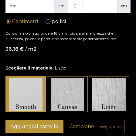
cm
cm
Centimetri
pollici
Consigliamo di aggiungere 10 cm in più sia alla larghezza che
all'altezza, poiché le pareti non sono sempre perfettamente lisce.
36,18
€
/ m2
Scegliere il materiale:
Liscio
Aggiungi al carrello
Campione
(Liscio)
(1,90
€
)