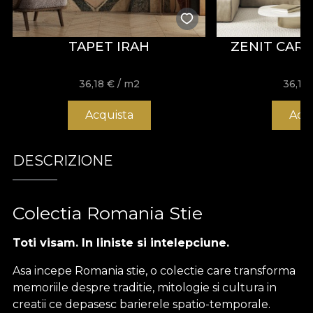
TAPET IRAH
ZENIT CART
36,18
€
/ m2
36,18
Acquista
Acq
DESCRIZIONE
Colectia Romania Stie
Toti visam. In liniste si intelepciune.
Asa incepe Romania stie, o colectie care transforma
memoriile despre traditie, mitologie si cultura in
creatii ce depasesc barierele spatio-temporale.