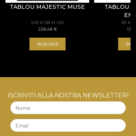
TABLOU MAJESTIC MUSE
TABLOU 
EN
100 X 135 H CM
55 X 
228,48
€
133
Acquista
Acq
ISCRIVITI ALLA NOSTRA NEWSLETTER!
Nome
Email