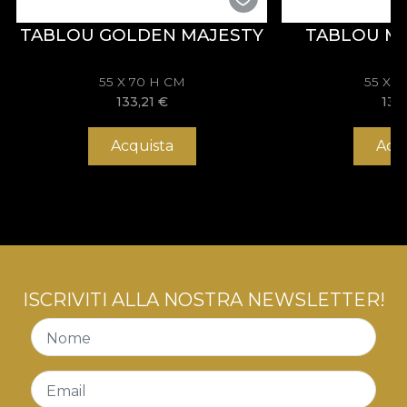
TABLOU GOLDEN MAJESTY
TABLOU M
55 X 70 H CM
55 X 
133,21
€
133
Acquista
Acq
ISCRIVITI ALLA NOSTRA NEWSLETTER!
Nome
Email