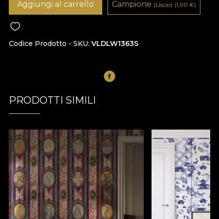
Aggiungi al carrello
Campione
(Liscio)
(1,90
€
)
Codice Prodotto - SKU
VLDLW1363S
PRODOTTI SIMILI