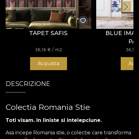
TAPET SAFIS
BLUE IMAR
PA
36,16
€
/ m2
36,16
Acquista
Acq
DESCRIZIONE
Colectia Romania Stie
Toti visam. In liniste si intelepciune.
Asa incepe Romania stie, o colectie care transforma