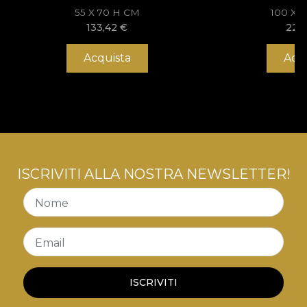
55 X 70 H CM
100 X 
133,42
€
228
Acquista
Acq
ISCRIVITI ALLA NOSTRA NEWSLETTER!
Nome
Email
ISCRIVITI