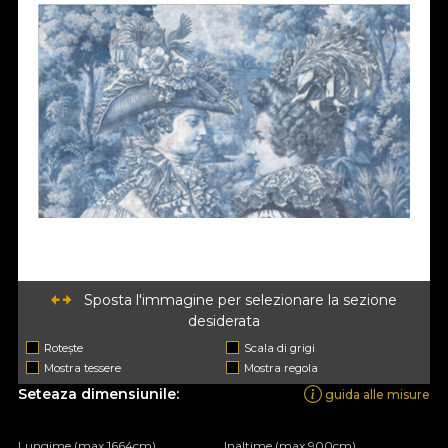
Sposta l'immagine per selezionare la sezione
desiderata
Rotește
Scala di grigi
Mostra tessere
Mostra regola
Seteaza dimensiunile:
guida alle misure
Lungime (max 1664cm)
Inaltime (max 900cm)