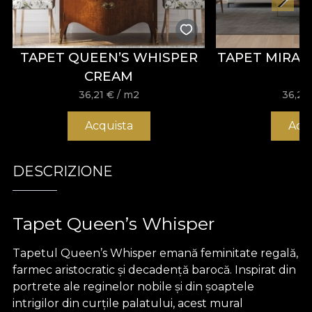
TAPET QUEEN’S WHISPER
TAPET MIRA
CREAM
36,21
€
/ m2
36,21
Acquista
Acq
DESCRIZIONE
Tapet Queen’s Whisper
Tapetul Queen’s Whisper emană feminitate regală,
farmec aristocratic și decadență barocă. Inspirat din
portrete ale reginelor nobile și din șoaptele
intrigilor din curțile palatului, acest mural