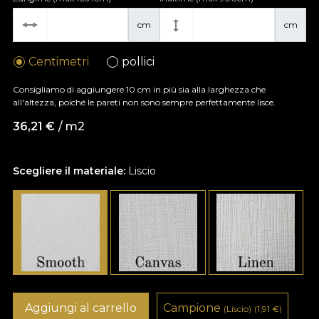
cm
cm
Centimetri
pollici
Consigliamo di aggiungere 10 cm in più sia alla larghezza che
all'altezza, poiché le pareti non sono sempre perfettamente lisce.
36,21
€
/ m2
Scegliere il materiale:
Liscio
Aggiungi al carrello
Campione
(Liscio)
(1,91
€
)