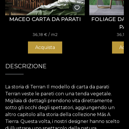
MACEO CARTA DA PARATI
FOLIAGE DA
PA
36,18
€
/ m2
36,18
Acquista
Acq
DESCRIZIONE
La storia di Terran Il modello di carta da parati
Terran veste le pareti con una tenda vegetale.
Migliaia di dettagli prendono vita direttamente
sotto gli occhi degli spettatori, aggiungendo un
altro capitolo alla storia della collezione Más A
Tierra. Questa volta, i nostri designer hanno scelto
di illustrare uno spettacolo della natura.