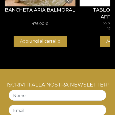
Vlies, un materiale non tessuto, estremamente
BANCHETA ARIA BALMORAL
TABLOU
resistente e facile da montare.
AFFE
55 X 
476,00
€
133
Aggiungi al carrello
Acq
ISCRIVITI ALLA NOSTRA NEWSLETTER!
Nome
Email