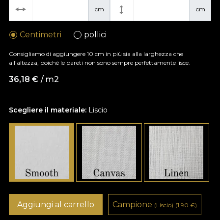
cm
cm
Centimetri
pollici
Consigliamo di aggiungere 10 cm in più sia alla larghezza che
all'altezza, poiché le pareti non sono sempre perfettamente lisce.
36,18
€
/ m2
Scegliere il materiale:
Liscio
Aggiungi al carrello
Campione
(Liscio)
(1,90
€
)