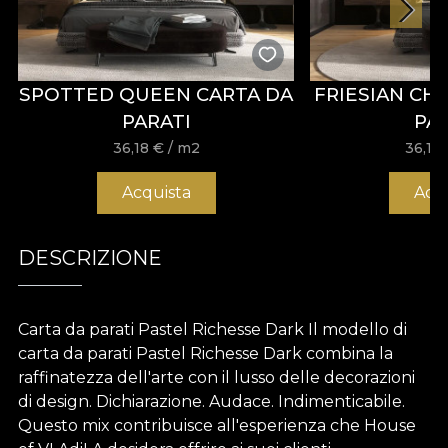
SPOTTED QUEEN CARTA DA
FRIESIAN CH
PARATI
PA
36,18
€
/ m2
36,18
Acquista
Acq
DESCRIZIONE
Carta da parati Pastel Richesse Dark Il modello di
carta da parati Pastel Richesse Dark combina la
raffinatezza dell'arte con il lusso delle decorazioni
di design. Dichiarazione. Audace. Indimenticabile.
Questo mix contribuisce all'esperienza che House