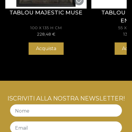
TABLOU MAJESTIC MUSE
TABLOU 
EN
100 X 135 H CM
55 X 
228,48
€
133
Acquista
Acq
ISCRIVITI ALLA NOSTRA NEWSLETTER!
Nome
Email