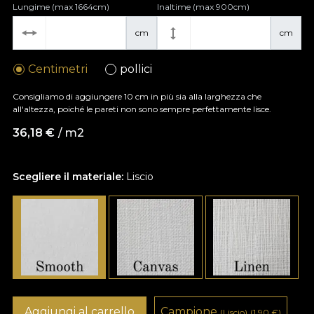
Lungime (max 1664cm)
Inaltime (max 900cm)
cm
cm
Centimetri
pollici
Consigliamo di aggiungere 10 cm in più sia alla larghezza che
all'altezza, poiché le pareti non sono sempre perfettamente lisce.
36,18
€
/ m2
Scegliere il materiale:
Liscio
Aggiungi al carrello
Campione
(Liscio)
(1,90
€
)