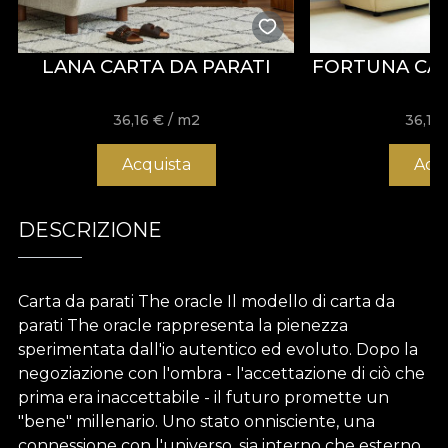
LANA CARTA DA PARATI
FORTUNA CAR
36,16
€
/ m2
36,16
Acquista
Acq
DESCRIZIONE
Carta da parati The oracle Il modello di carta da
parati The oracle rappresenta la pienezza
sperimentata dall'io autentico ed evoluto. Dopo la
negoziazione con l'ombra - l'accettazione di ciò che
prima era inaccettabile - il futuro promette un
"bene" millenario. Uno stato onnisciente, una
connessione con l'universo, sia interno che esterno.