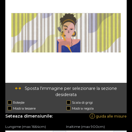
Sposta l'immagine per selezionare la sezione
desiderata
Rotește
Scala di grigi
Mostra tessere
Mostra regola
Seteaza dimensiunile:
guida alle misure
Lungime (max 1664cm)
Inaltime (max 900cm)