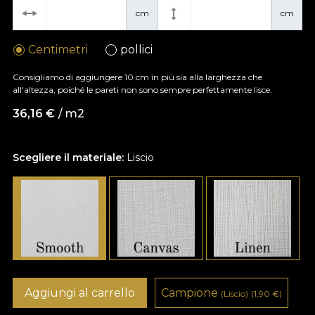
cm
cm
Centimetri
pollici
Consigliamo di aggiungere 10 cm in più sia alla larghezza che
all'altezza, poiché le pareti non sono sempre perfettamente lisce.
36,16
€
/ m2
Scegliere il materiale:
Liscio
Aggiungi al carrello
Campione
(Liscio)
(1,90
€
)