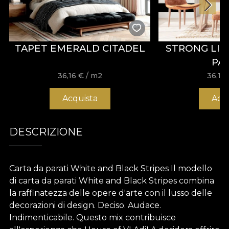
TAPET EMERALD CITADEL
STRONG LIN
PA
36,16
€
/ m2
36,16
Acquista
Acq
DESCRIZIONE
Carta da parati White and Black Stripes Il modello
di carta da parati White and Black Stripes combina
la raffinatezza delle opere d'arte con il lusso delle
decorazioni di design. Deciso. Audace.
Indimenticabile. Questo mix contribuisce