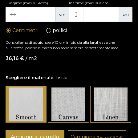
Lungime (max 1664cm)
Inaltime (max 900cm)
cm
cm
Centimetri
pollici
Consigliamo di aggiungere 10 cm in più sia alla larghezza che
all'altezza, poiché le pareti non sono sempre perfettamente lisce.
36,16
€
/ m2
Scegliere il materiale:
Liscio
Aggiungi al carrello
Campione
(Liscio)
(1,90
€
)