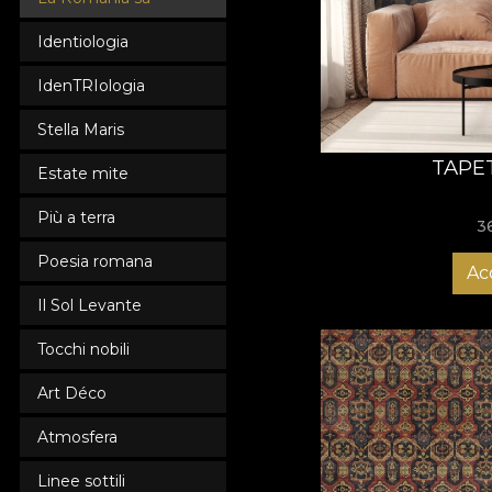
designeri români de t
Identiologia
specială în dormitor.
transformă-ți dormitor
IdenTRIologia
Stella Maris
TAPE
Estate mite
Più a terra
3
Poesia romana
Ac
Il Sol Levante
Tocchi nobili
Art Déco
Atmosfera
Linee sottili