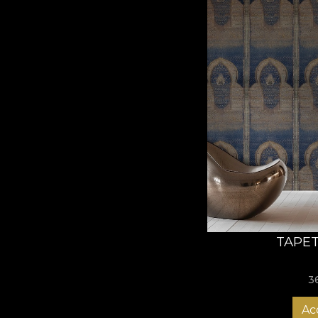
TAPET
3
Ac