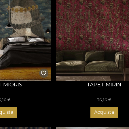
T MIORIS
TAPET MIRIN
6,16
€
36,16
€
quista
Acquista