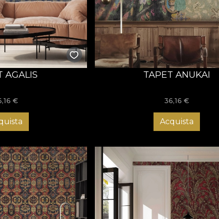
op și sunt premiate la competiții internaționale de profil, ast
 Acum este momentul să acționezi și să alegi tapetul care îți
ul în spațiul pe care îl meriți!
T AGALIS
TAPET ANUKAI
6,16
€
36,16
€
quista
Acquista