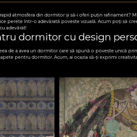
i rapid atmosfera din dormitor și să-i oferi puțin rafinament?
ice perete într-o adevărată poveste vizuală. Acum poți să creezi
 cu adevărat!
tru dormitor cu design pers
eea de a avea un dormitor care să spună o poveste unică prin f
tapete pentru dormitor. Acum, ai ocazia să-ți exprimi creativit
oți descoperi numeroase opțiuni care se potrivesc cu diferite d
care te vei bucura în fiecare zi. Un simplu tapet în dormitor
eutre, dacă îți dorești un spațiu calm, relaxant, sau poți opta
u decizi!
etul premium VLAdiLA pentr
r pe care îl găsești la noi este proiectat să reziste în timp, iar
e. Pentru tine, acest lucru înseamnă o investiție sigură și un 
ă, care se potrivește cel mai bine în spațiul tău și care aduce
e bucuri de dormitorul perfect și să-i redai acea atmosferă la c