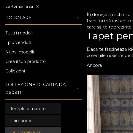
La Romania sa
Îți dorești să schimb
POPOLARE
transformă instant or
care să te reprezinte
Tapet pen
Tutti i modelli
I più venduti
Dacă te fascinează id
Nuovi modelli
colecțiile noastre de 
Crea il tuo prodotto
dorești. La VLAdiLA p
Ancora
model de poveste, de 
Collezioni
discrete, în nuanțe n
complet încăperea. T
COLLEZIONE DI CARTA DA
Alege tap
PARATI
elegant
Temple of nature
Orice tapet de dormito
mulți ani de utilizar
L'amore è
alege textura preferat
La Romania sa
ușor ca niciodată să t