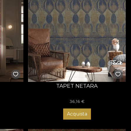
TAPET NETARA
36,16
€
Acquista