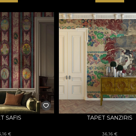
T SAFIS
TAPET SANZIRIS
6,16
€
36,16
€