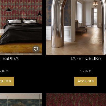
T ESPIRA
TAPET GELIKA
6,16
€
36,16
€
quista
Acquista