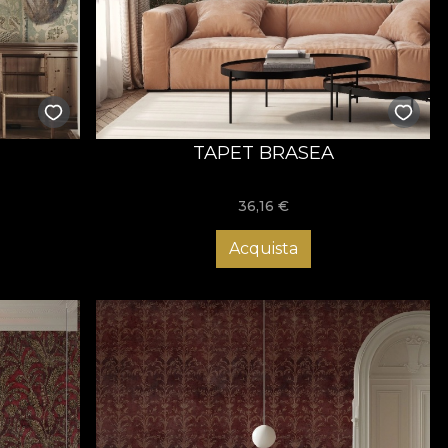
fel că ai șansa de a beneficia de o transformare cu adevărat
 îndeplinește toate preferințele. Comandă acum și
TAPET BRASEA
36,16
€
Acquista