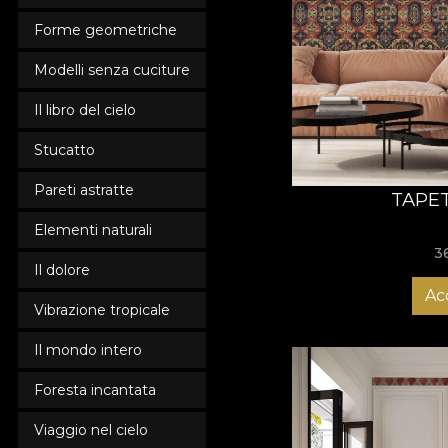
Forme geometriche
Modelli senza cuciture
Il libro del cielo
Stucatto
Pareti astratte
TAPET
Elementi naturali
3
Il dolore
Ac
Vibrazione tropicale
Il mondo intero
Foresta incantata
Viaggio nel cielo