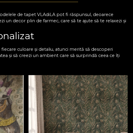
 Modelele de tapet VLAdiLA pot fi răspunsul, deoarece
 un decor plin de farmec, care să te ajute să te relaxezi și
onalizat
iecare culoare și detaliu, atunci merită să descoperi
atea și să creezi un ambient care să surprindă ceea ce îți
esign-uri și ai sprijinul nostru pentru a putea alege un
 poate face diferența, așa că poți miza pe imprimeuri
 pentru modele spectaculoase, dacă vrei să transformi
u un dormitor cu design
 culorile și formele își păstrează intensitatea, chiar și după
decor care nu se demodează. Mai mult, acum ai ocazia de a
 eleganța pe care ți-o dorești. Așadar, cu VLAdiLA este mai
are ai visat mereu. Colecțiile noastre sunt realizate de