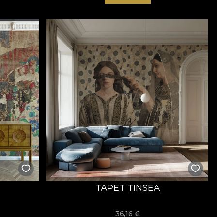
TAPET TINSEA
36,16
€